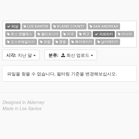
비상
LOS SANTOS
BLAINE COUNTY
SAN ANDREAS
로스 앤젤레스
캘리포니아
미국
허구
아프리카
아시아
오스트레일리아
유럽
중동
북아메리카
남아메리카
시각:
지난 달
분류:
최신 업로드
파일을 찾을 수 없습니다, 필터링 기준을 변경해보십시오.
Designed in Alderney
Made in Los Santos