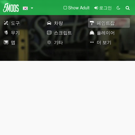
Show Adult
로그인
도구
차량
페인트잡
무기
스크립트
플레이어
맵
기타
더 보기