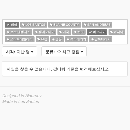
비상
LOS SANTOS
BLAINE COUNTY
SAN ANDREAS
로스 앤젤레스
캘리포니아
미국
허구
아프리카
아시아
오스트레일리아
유럽
중동
북아메리카
남아메리카
시각:
지난 달
분류:
최고 평점
파일을 찾을 수 없습니다, 필터링 기준을 변경해보십시오.
Designed in Alderney
Made in Los Santos