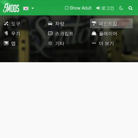
Show Adult
로그인
도구
차량
페인트잡
무기
스크립트
플레이어
맵
기타
더 보기