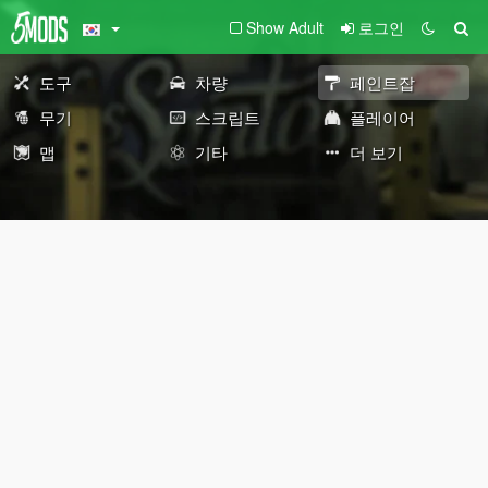
Show Adult
로그인
도구
차량
페인트잡
무기
스크립트
플레이어
맵
기타
더 보기