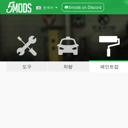
5mods on Discord
한국어
도구
차량
페인트잡