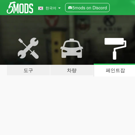
5mods on Discord
한국어
도구
차량
페인트잡