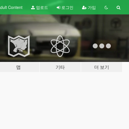
dult
Content
업로드
로그인
가입
맵
기타
더 보기