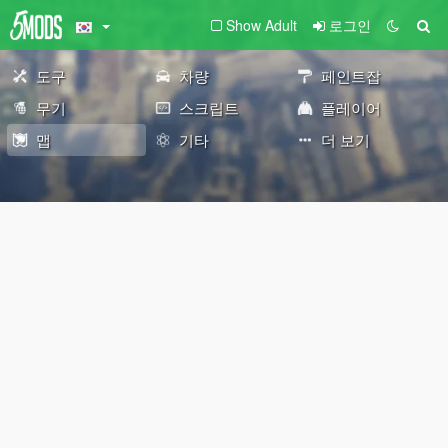
Show Adult
로그인
도구
차량
페인트잡
무기
스크립트
플레이어
맵
기타
더 보기