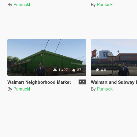
By
Pumuckl
By
Pumuckl
1,427
37
4.0
Walmart Neighborhood Market
Walmart and Subway 
1.1
By
Pumuckl
By
Pumuckl