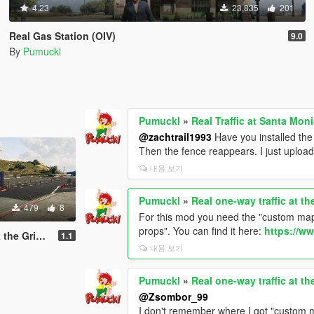
4.23
23,835
201
Real Gas Station (OIV)
9.0
By
Pumuckl
Pumuckl
»
Real Traffic at Santa Mo
@zachtrail1993
Have you installed th
Then the fence reappears. I just uploa
내용 보기
Pumuckl
»
Real one-way traffic at t
479
8
For this mod you need the "custom maps
props". You can find it here:
https://w
ervatory (YMAP)
1.1
내용 보기
Pumuckl
»
Real one-way traffic at t
@Zsombor_99
I don't remember where I got "custom m