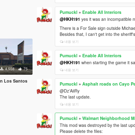
Pumuckl
»
Enable All Interiors
@HKH191
yes it was an incompatible 
There is a For Sale sign outside Michae
Besides that, I can't get into the sherif
내용 보기
Pumuckl
»
Enable All Interiors
@HKH191
when starting the game it s
4,558
75
내용 보기
in Los Santos
Pumuckl
»
Asphalt roads on Cayo P
@Dz'AiiRy
The last update.
내용 보기
Pumuckl
»
Walmart Neighborhood M
This mod was destroyed by the last up
Please delete the files: