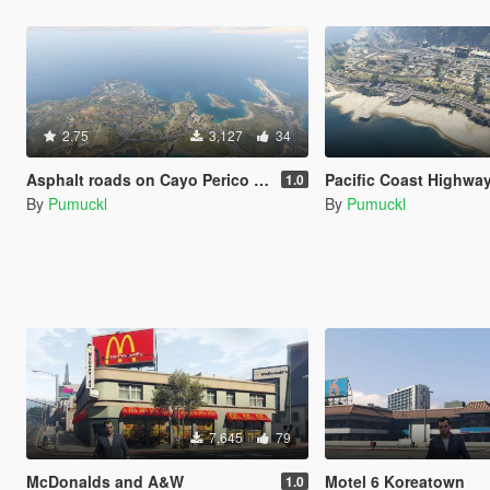
2.75
3,127
34
Asphalt roads on Cayo Perico [Menyoo]
Pacific Coast Highway Paleto
1.0
By
Pumuckl
By
Pumuckl
7,645
79
McDonalds and A&W
Motel 6 Koreatown
1.0