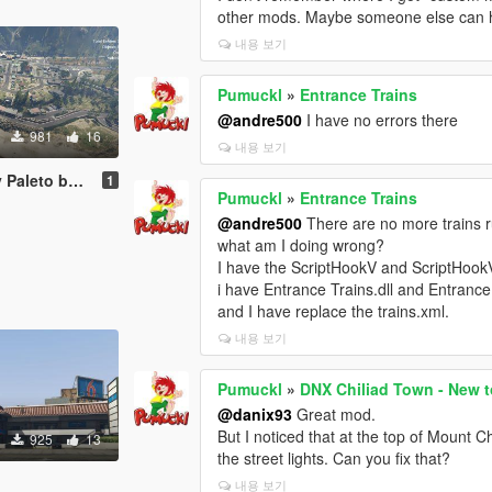
other mods. Maybe someone else can h
내용 보기
Pumuckl
»
Entrance Trains
@andre500
I have no errors there
981
16
내용 보기
 bay [Menyoo]
1
Pumuckl
»
Entrance Trains
@andre500
There are no more trains r
what am I doing wrong?
I have the ScriptHookV and ScriptHook
i have Entrance Trains.dll and Entrance 
and I have replace the trains.xml.
내용 보기
Pumuckl
»
DNX Chiliad Town - New t
@danix93
Great mod.
But I noticed that at the top of Mount C
925
13
the street lights. Can you fix that?
내용 보기