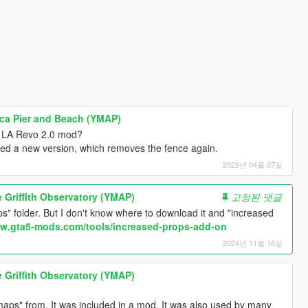
nica Pier and Beach (YMAP)
e LA Revo 2.0 mod?
ded a new version, which removes the fence again.
2025년 04월 07일
he Griffith Observatory (YMAP)
고정된 댓글
" folder. But I don't know where to download it and "increased
ww.gta5-mods.com/tools/increased-props-add-on
2024년 11월 16일
he Griffith Observatory (YMAP)
aps" from. It was included in a mod. It was also used by many