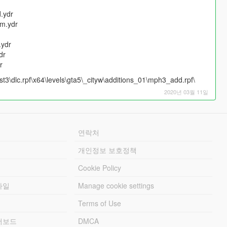
.ydr
m.ydr
ydr
dr
r
3\dlc.rpf\x64\levels\gta5\_cityw\additions_01\mph3_add.rpf\
2020년 03월 11일
연락처
개인정보 보호정책
Cookie Policy
파일
Manage cookie settings
Terms of Use
리더보드
DMCA