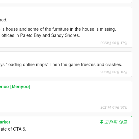
mod.
l's house and some of the furniture in the house is missing.
f's offices in Paleto Bay and Sandy Shores.
2023년 06월 17일
ays "loading online maps" Then the game freezes and crashes.
2023년 06월 16일
erico [Menyoo]
2021년 01월 30일
arket
고정된 댓글
date of GTA 5.