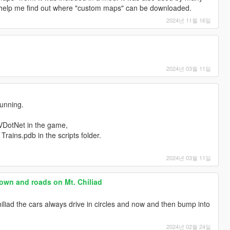
elp me find out where "custom maps" can be downloaded.
2024년 11월 16일
2024년 03월 11일
unning.
VDotNet in the game,
Trains.pdb in the scripts folder.
2024년 03월 11일
own and roads on Mt. Chiliad
hiliad the cars always drive in circles and now and then bump into
2024년 02월 24일