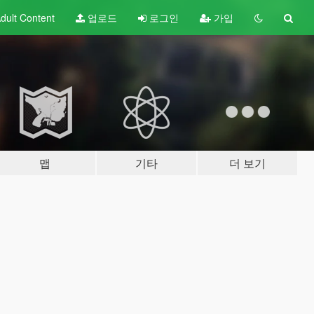
dult
Content
업로드
로그인
가입
맵
기타
더 보기