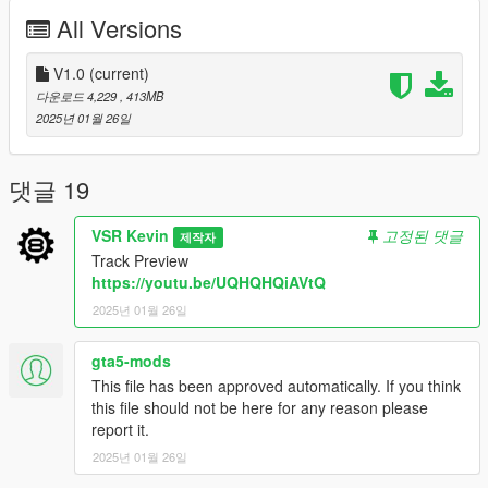
"No Boundary Limits"
All Versions
"PackfileLimitAdjuster"
"Heap Adjuster"
V1.0
(current)
And a Modified "gameconfig.xml" to avoid any issues and
다운로드 4,229
, 413MB
crashes
2025년 01월 26일
Feel free to report any bugs it would help me alot
댓글 19
Coordinates: x="-5480.00000000" y="8191.00000000"
z="300.00000000"
VSR Kevin
고정된 댓글
제작자
Track Preview
Enjoy!
https://youtu.be/UQHQHQiAVtQ
2025년 01월 26일
gta5-mods
This file has been approved automatically. If you think
this file should not be here for any reason please
report it.
2025년 01월 26일