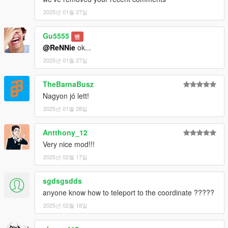
2025년 01월 27일
Gu5555
밴
@ReNNie
ok...
2025년 01월 27일
TheBarnaBusz
Nagyon jó lett!
2025년 01월 28일
Antthony_12
Very nice mod!!!
2025년 02월 17일
sgdsgsdds
anyone know how to teleport to the coordinate ?????
2025년 02월 18일