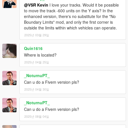
@VSR Kevin
I love your tracks. Would it be possible
to move the track -600 units on the Y axis? In the
enhanced version, there's no substitute for the "No
Boundary Limits" mod, and only the first corner is
outside the limits within which vehicles can operate.
2025년 03월 29일
Quin1616
Where is located?
2025년 04월 25일
_NoturnuPT_
Can u do a Fivem version pls?
2025년 04월 30일
_NoturnuPT_
Can u do a Fivem version pls?
2025년 08월 04일