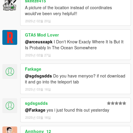
skeeze415
A picture of the location instead of coordinates
would've been very helpful!!
2025년 02월 20일
GTA5 Mod Lover
@arceusxapk
I Don't Know Exacly Where It Is But It
Is Probably In The Ocean Somewhere
2025년 02월 27일
Fatkage
@sgdsgsdds
Do you have menyoo? if not download
it and go into the teleport tab
2025년 03월 16일
sgdsgsdds
@Fatkage
yes i just found this out yesterday
2025년 03월 16일
Antthony_12