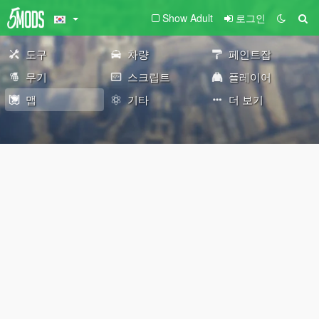
Show Adult
로그인
도구
차량
페인트잡
무기
스크립트
플레이어
맵
기타
더 보기