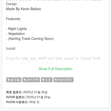
Corsa)
Made By Kevin Balázs
Features:
- Night Lights
- Vegetation
- (Karting Track Coming Soon)
Install:
Copy the "p8g_spa_2025" and "p8g_props" to: \Grand Theft
Auto V\mods\update\x64\dlcpacks
Show Full Description
Paste these two lines into: \Grand Theft Auto
V\mods\update\update.rpf\common\data\dlclist.xml
맵 모델
경주 트랙
도로
FEATURED
dlcpacks:/p8g_spa_2025/
2025년 01월 26일
최초 업로드:
dlcpacks:/p8g_props/
2025년 01월 26일
마지막 업로드:
36분 전
마지막 다운로드:
Dont Forget to install