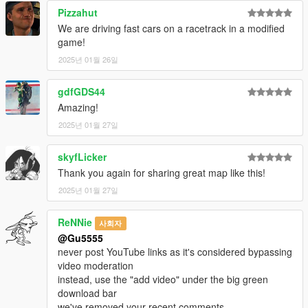
Pizzahut
We are driving fast cars on a racetrack in a modified
game!
2025년 01월 26일
gdfGDS44
Amazing!
2025년 01월 27일
skyfLicker
Thank you again for sharing great map like this!
2025년 01월 27일
ReNNie
사회자
@Gu5555
never post YouTube links as it's considered bypassing
video moderation
instead, use the "add video" under the big green
download bar
we've removed your recent comments