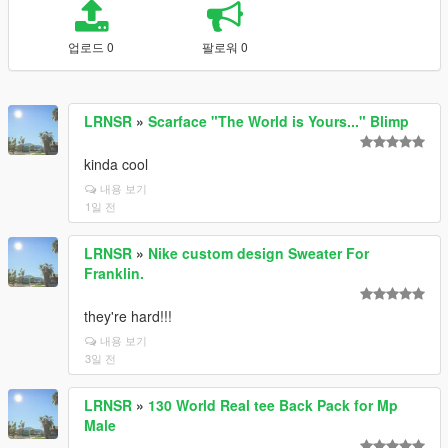
업로드 0
팔로워 0
LRNSR
»
Scarface "The World is Yours..." Blimp
kinda cool
내용 보기
1일 전
LRNSR
»
Nike custom design Sweater For
Franklin.
they're hard!!!
내용 보기
3일 전
LRNSR
»
130 World Real tee Back Pack for Mp
Male