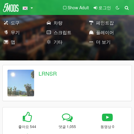
Show Adult
로그인
도구
차량
페인트잡
무기
스크립트
플레이어
맵
기타
더 보기
LRNSR
좋아요 544
댓글 1,055
동영상 0