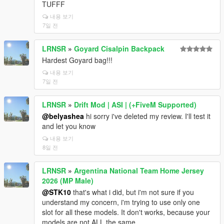
TUFFF
내용 보기
7일 전
LRNSR
»
Goyard Cisalpin Backpack
Hardest Goyard bag!!!
내용 보기
7일 전
LRNSR
»
Drift Mod | ASI | (+FiveM Supported)
@belyashea
hi sorry i've deleted my review. I'll test it
and let you know
내용 보기
8일 전
LRNSR
»
Argentina National Team Home Jersey
2026 (MP Male)
@STK10
that's what i did, but i'm not sure if you
understand my concern, i'm trying to use only one
slot for all these models. It don't works, because your
models are not ALL the same.