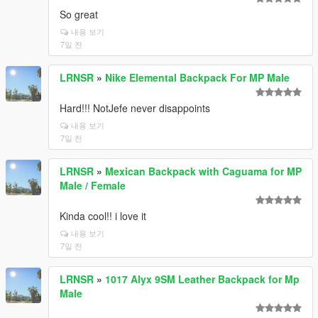
So great
내용 보기
7일 전
LRNSR
»
Nike Elemental Backpack For MP Male
Hard!!! NotJefe never disappoints
내용 보기
7일 전
LRNSR
»
Mexican Backpack with Caguama for MP
Male / Female
Kinda cool!! i love it
내용 보기
7일 전
LRNSR
»
1017 Alyx 9SM Leather Backpack for Mp
Male