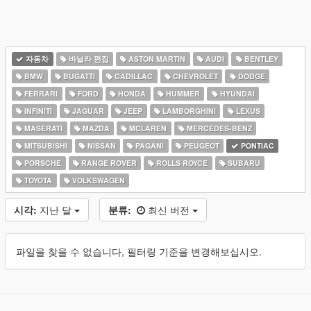
자동차
바닐라 편집
ASTON MARTIN
AUDI
BENTLEY
BMW
BUGATTI
CADILLAC
CHEVROLET
DODGE
FERRARI
FORD
HONDA
HUMMER
HYUNDAI
INFINITI
JAGUAR
JEEP
LAMBORGHINI
LEXUS
MASERATI
MAZDA
MCLAREN
MERCEDES-BENZ
MITSUBISHI
NISSAN
PAGANI
PEUGEOT
PONTIAC
PORSCHE
RANGE ROVER
ROLLS ROYCE
SUBARU
TOYOTA
VOLKSWAGEN
시각:
지난 달
분류:
최신 버전
파일을 찾을 수 없습니다, 필터링 기준을 변경해보십시오.