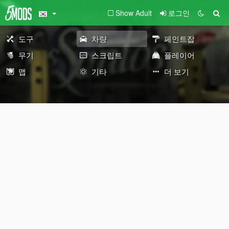
Show Adult
로그인
도구
차량
페인트잡
무기
스크립트
플레이어
맵
기타
더 보기