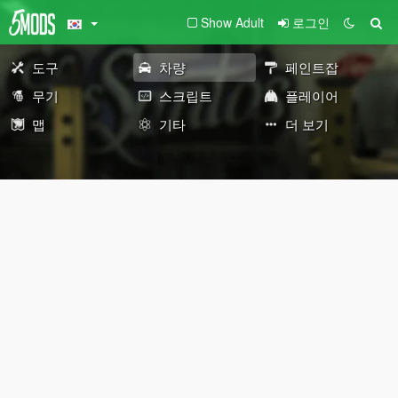
Show Adult
로그인
도구
차량
페인트잡
무기
스크립트
플레이어
맵
기타
더 보기