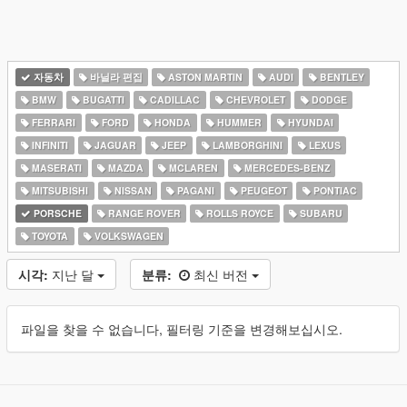
자동차
바닐라 편집
ASTON MARTIN
AUDI
BENTLEY
BMW
BUGATTI
CADILLAC
CHEVROLET
DODGE
FERRARI
FORD
HONDA
HUMMER
HYUNDAI
INFINITI
JAGUAR
JEEP
LAMBORGHINI
LEXUS
MASERATI
MAZDA
MCLAREN
MERCEDES-BENZ
MITSUBISHI
NISSAN
PAGANI
PEUGEOT
PONTIAC
PORSCHE
RANGE ROVER
ROLLS ROYCE
SUBARU
TOYOTA
VOLKSWAGEN
시각:
지난 달
분류:
최신 버전
파일을 찾을 수 없습니다, 필터링 기준을 변경해보십시오.