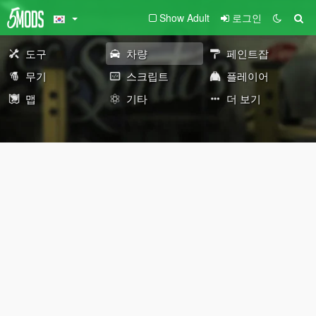
Show Adult
로그인
도구
차량
페인트잡
무기
스크립트
플레이어
맵
기타
더 보기