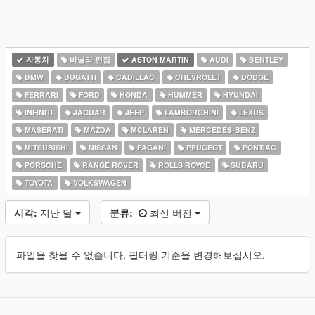
자동차
바닐라 편집
ASTON MARTIN
AUDI
BENTLEY
BMW
BUGATTI
CADILLAC
CHEVROLET
DODGE
FERRARI
FORD
HONDA
HUMMER
HYUNDAI
INFINITI
JAGUAR
JEEP
LAMBORGHINI
LEXUS
MASERATI
MAZDA
MCLAREN
MERCEDES-BENZ
MITSUBISHI
NISSAN
PAGANI
PEUGEOT
PONTIAC
PORSCHE
RANGE ROVER
ROLLS ROYCE
SUBARU
TOYOTA
VOLKSWAGEN
시각:
지난 달
분류:
최신 버전
파일을 찾을 수 없습니다, 필터링 기준을 변경해보십시오.