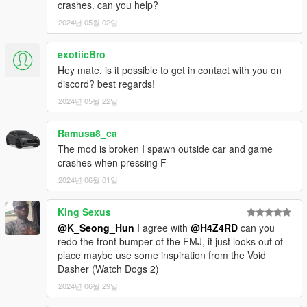
crashes. can you help?
2024년 05월 02일
exotiicBro
Hey mate, is it possible to get in contact with you on
discord? best regards!
2024년 05월 22일
Ramusa8_ca
The mod is broken I spawn outside car and game
crashes when pressing F
2024년 06월 01일
King Sexus
@K_Seong_Hun
I agree with
@H4Z4RD
can you
redo the front bumper of the FMJ, it just looks out of
place maybe use some inspiration from the Void
Dasher (Watch Dogs 2)
2024년 06월 29일