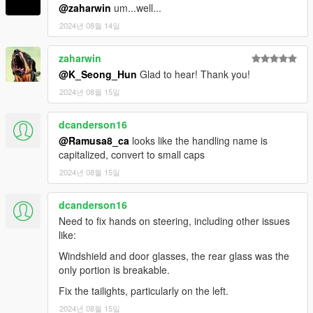
@zaharwin
um...well...
2024년 08월 14일
zaharwin
@K_Seong_Hun
Glad to hear! Thank you!
2024년 08월 15일
dcanderson16
@Ramusa8_ca
looks like the handling name is
capitalized, convert to small caps
2024년 08월 15일
dcanderson16
Need to fix hands on steering, including other issues
like:
Windshield and door glasses, the rear glass was the
only portion is breakable.
Fix the tailights, particularly on the left.
2024년 08월 15일