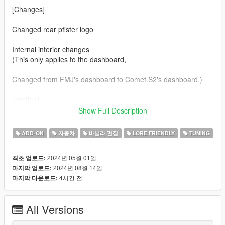
[Changes]
Changed rear pfister logo
Internal interior changes
(This only applies to the dashboard,
Changed from FMJ's dashboard to Comet S2's dashboard.)
[caution]
Show Full Description
Your hand may not fit the steering wheel.
ADD-ON
자동차
바닐라 편집
LORE FRIENDLY
TUNING
Features:
2024년 05월 01일
최초 업로드:
- glass shards and breaking glass on windows
2024년 08월 14일
마지막 업로드:
- working radio & dials & indicators
4시간 전
마지막 다운로드:
- As for Lod.... I don't know.
Credits
All Versions
Rockstar Games - Original design, 3d model,
K_Seong_Hun - Model edits