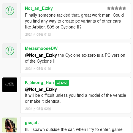
Not_an_Etzky
Finally someone tackled that, great work man! Could
you find any way to create pc variants of other cars
like Arbiter, S95 or Cyclone II?
2024년 05월 01일
MerasmooseDW
@Not_an_Etzky
the Cyclone ex-zero is a PC version
of the Cyclone II
2024년 05월 01일
K_Seong_Hun
제작자
@Not_an_Etzky
It will be difficult unless you find a model of the vehicle
or make it identical.
2024년 05월 02일
gssjatt
hi. i spawn outside the car. when i try to enter, game