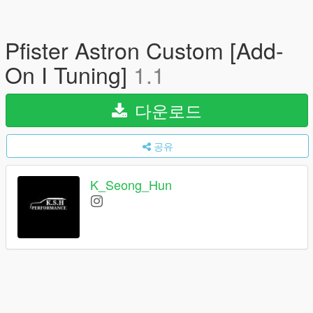
Pfister Astron Custom [Add-
On I Tuning]
1.1
다운로드
공유
K_Seong_Hun