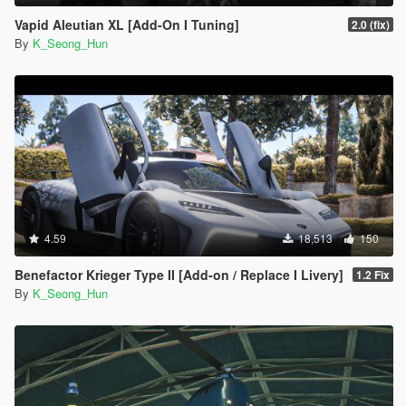
Vapid Aleutian XL [Add-On I Tuning]
2.0 (fix)
By
K_Seong_Hun
4.59
18,513
150
Benefactor Krieger Type II [Add-on / Replace I Livery]
1.2 Fix
By
K_Seong_Hun