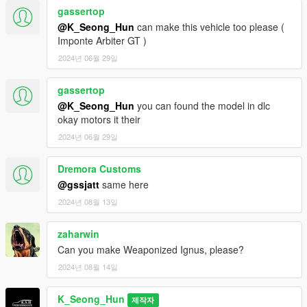
gassertop
@K_Seong_Hun
can make this vehicle too please (
Imponte Arbiter GT )
2024년 06월 29일
gassertop
@K_Seong_Hun
you can found the model in dlc
okay motors it their
2024년 06월 29일
Dremora Customs
@gssjatt
same here
2024년 08월 13일
zaharwin
Can you make Weaponized Ignus, please?
2024년 08월 14일
K_Seong_Hun
제작자