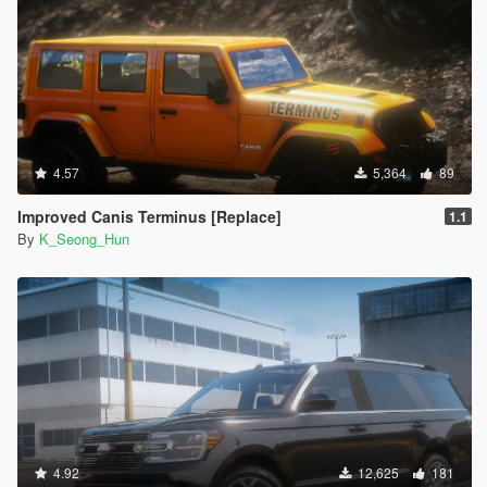
4.57
5,364
89
Improved Canis Terminus [Replace]
1.1
By
K_Seong_Hun
4.92
12,625
181