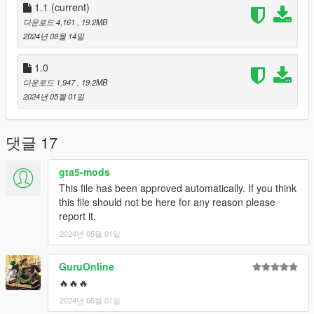
1.1
(current)
Installation - SP
다운로드 4,161
, 19.2MB
1. Unpack the .zip file and drag the astronc folder into your
2024년 08월 14일
mods folder
2. Add this line to your dlclist.xml: dlcpacks:/astronc/
1.0
3. Enjoy!
다운로드 1,947
, 19.2MB
2024년 05월 01일
Spawn names : astronc
Feedback and comments on bug findings are always welcome.
댓글 17
thank you
gta5-mods
This file has been approved automatically. If you think
Photo By : K_Seong_Hun(1~5)
this file should not be here for any reason please
report it.
2024년 05월 01일
GuruOnline
🔥🔥🔥
2024년 05월 01일