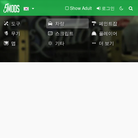
Show Adult
로그인
도구
차량
페인트잡
무기
스크립트
플레이어
맵
기타
더 보기