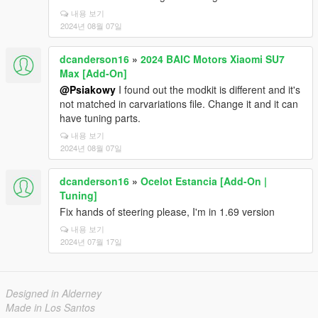
내용 보기
2024년 08월 07일
dcanderson16
»
2024 BAIC Motors Xiaomi SU7
Max [Add-On]
@Psiakowy
I found out the modkit is different and it's
not matched in carvariations file. Change it and it can
have tuning parts.
내용 보기
2024년 08월 07일
dcanderson16
»
Ocelot Estancia [Add-On |
Tuning]
Fix hands of steering please, I'm in 1.69 version
내용 보기
2024년 07월 17일
Designed in Alderney
Made in Los Santos