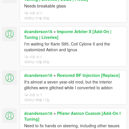
Needs breakable glass
내용 보기
2025년 01월 23일
dcanderson16
»
Imponte Arbiter X [Add-On |
Tuning | Liveries]
I'm waiting for Karin S95, Coil Cylone II and the
customized Astron and Ignus
내용 보기
2024년 12월 25일
dcanderson16
»
Restored BF Injection [Replace]
It's almost a seven year-old mod, but the interior
glitches were glitched while I converted to addon
내용 보기
2024년 08월 17일
dcanderson16
»
Pfister Astron Custom [Add-On I
Tuning]
Need to fix hands on steering, including other issues