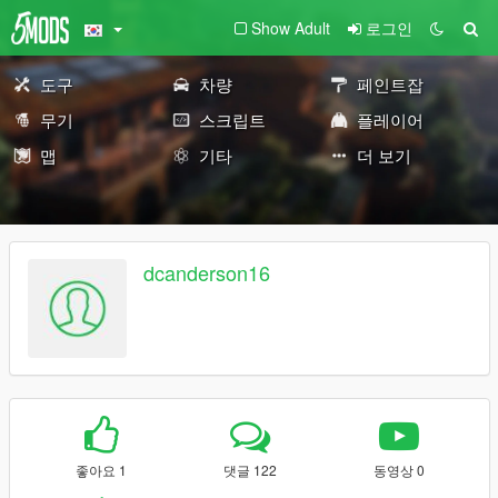
Show Adult
로그인
도구
차량
페인트잡
무기
스크립트
플레이어
맵
기타
더 보기
dcanderson16
좋아요 1
댓글 122
동영상 0