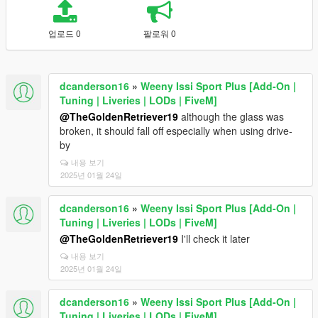
업로드 0
팔로워 0
dcanderson16
»
Weeny Issi Sport Plus [Add-On |
Tuning | Liveries | LODs | FiveM]
@TheGoldenRetriever19
although the glass was
broken, it should fall off especially when using drive-
by
내용 보기
2025년 01월 24일
dcanderson16
»
Weeny Issi Sport Plus [Add-On |
Tuning | Liveries | LODs | FiveM]
@TheGoldenRetriever19
I'll check it later
내용 보기
2025년 01월 24일
dcanderson16
»
Weeny Issi Sport Plus [Add-On |
Tuning | Liveries | LODs | FiveM]