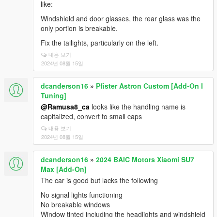
like:
Windshield and door glasses, the rear glass was the
only portion is breakable.
Fix the tailights, particularly on the left.
내용 보기
2024년 08월 15일
dcanderson16
»
Pfister Astron Custom [Add-On I
Tuning]
@Ramusa8_ca
looks like the handling name is
capitalized, convert to small caps
내용 보기
2024년 08월 15일
dcanderson16
»
2024 BAIC Motors Xiaomi SU7
Max [Add-On]
The car is good but lacks the following
No signal lights functioning
No breakable windows
Window tinted including the headlights and windshield