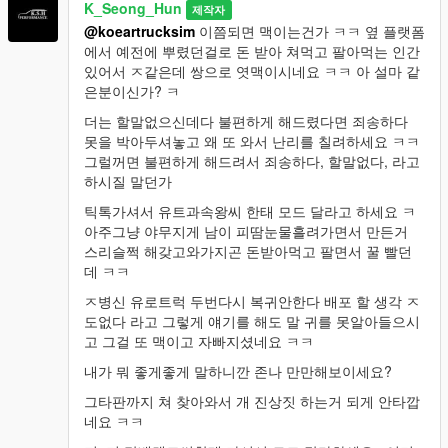
K_Seong_Hun
제작자
@koeartrucksim
이쯤되면 맥이는건가 ㅋㅋ 옆 플랫폼
에서 예전에 뿌렸던걸로 돈 받아 쳐먹고 팔아먹는 인간
있어서 ㅈ같은데 쌍으로 엿맥이시네요 ㅋㅋ 아 설마 같
은분이신가? ㅋ
더는 할말없으신데다 불편하게 해드렸다면 죄송하다
못을 박아두셔놓고 왜 또 와서 난리를 칠려하세요 ㅋㅋ
그럴꺼면 불편하게 해드려서 죄송하다, 할말없다, 라고
하시질 말던가
틱톡가셔서 유트과속왕씨 한태 모드 달라고 하세요 ㅋ
아주그냥 야무지게 남이 피땀눈물흘려가면서 만든거
스리슬쩍 해갖고와가지곤 돈받아먹고 팔면서 꿀 빨던
데 ㅋㅋ
ㅈ병신 유로트럭 두번다시 복귀안한다 배포 할 생각 ㅈ
도없다 라고 그렇게 얘기를 해도 말 귀를 못알아들으시
고 그걸 또 맥이고 자빠지셨네요 ㅋㅋ
내가 뭐 좋게좋게 말하니깐 존나 만만해보이세요?
그타판까지 쳐 찾아와서 개 진상짓 하는거 되게 안타깝
네요 ㅋㅋ