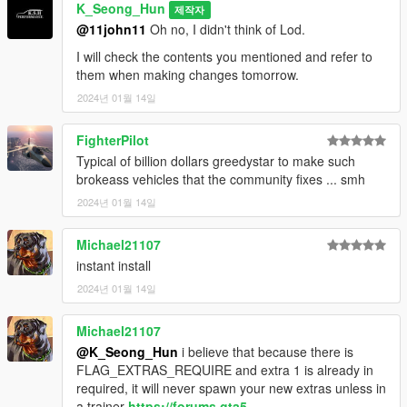
V\update\x64\dlcpacks\mp2023_02\dlc.rpf\x64\levels\mp2023_
K_Seong_Hun
제작자
02\vehiclemods\terminus_mods.rpf\"
@11john11
Oh no, I didn't think of Lod.
Please go to and apply.
I will check the contents you mentioned and refer to
them when making changes tomorrow.
2. Then, go into the vehicle_file folder and
2024년 01월 14일
terminus.ytf, terminus_hi.ytf, terminus.ytd
FighterPilot
Go to "Grand Theft Auto
Typical of billion dollars greedystar to make such
V\update\x64\dlcpacks\mp2023_02\dlc.rpf\x64\levels\gta5\vehi
brokeass vehicles that the community fixes ... smh
cles\mp2023_02.rpf\" and apply.
2024년 01월 14일
3. Enjoy!
Michael21107
instant install
2024년 01월 14일
Michael21107
@K_Seong_Hun
i believe that because there is
FLAG_EXTRAS_REQUIRE and extra 1 is already in
required, it will never spawn your new extras unless in
a trainer
https://forums.gta5-