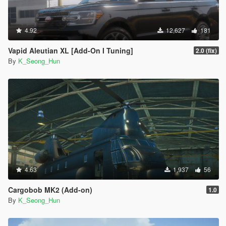
4.92
12,627
181
Vapid Aleutian XL [Add-On I Tuning]
2.0 (fix)
By
K_Seong_Hun
4.63
1,937
56
Cargobob MK2 (Add-on)
1.0
By
K_Seong_Hun