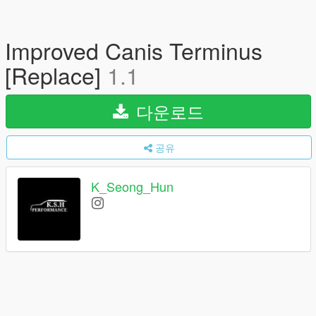
Improved Canis Terminus
[Replace]
1.1
다운로드
공유
K_Seong_Hun