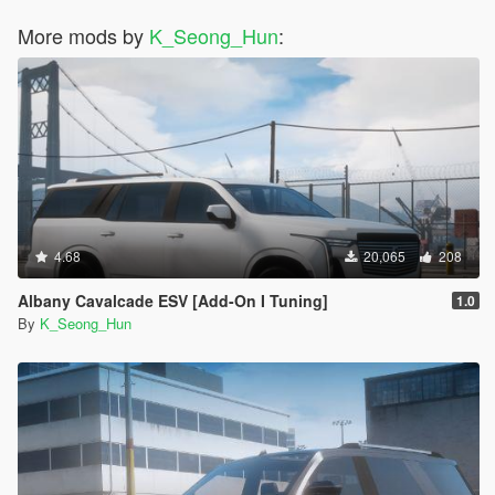
More mods by
K_Seong_Hun
:
4.68
20,065
208
Albany Cavalcade ESV [Add-On I Tuning]
1.0
By
K_Seong_Hun