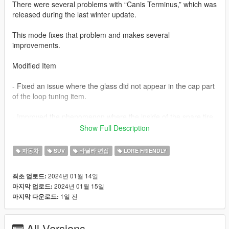
There were several problems with “Canis Terminus,” which was
released during the last winter update.
This mode fixes that problem and makes several
improvements.
Modified Item
- Fixed an issue where the glass did not appear in the cap part
of the loop tuning item.
- Improved the phenomenon where the inside of the spare tire
is empty when looking at the spare tire from the inside.
Show Full Description
(This content is consistent with the spare tire phenomenon in
자동차
SUV
바닐라 편집
LORE FRIENDLY
Maibatsu Monstro City.)
2024년 01월 14일
최초 업로드:
Add extra parts
2024년 01월 15일
마지막 업로드:
1일 전
마지막 다운로드:
- Added “Terminus” decals to both sides of the bonnet.
These are extra tuning parts and can be activated or
All Versions