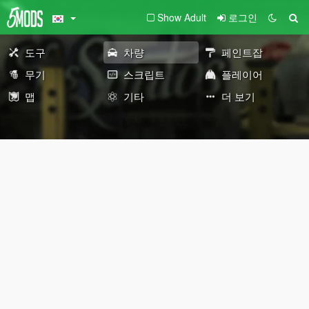
Show Adult
로그인
도구
차량
페인트잡
무기
스크립트
플레이어
맵
기타
더 보기