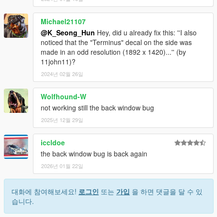
Michael21107
@K_Seong_Hun
Hey, did u already fix this: ''I also
noticed that the "Terminus" decal on the side was
made in an odd resolution (1892 x 1420)...'' (by
11john11)?
2024년 02월 26일
Wolfhound-W
not working still the back window bug
2025년 12월 29일
iccldoe
the back window bug is back again
2026년 01월 22일
대화에 참여해보세요!
로그인
또는
가입
을 하면 댓글을 달 수 있
습니다.