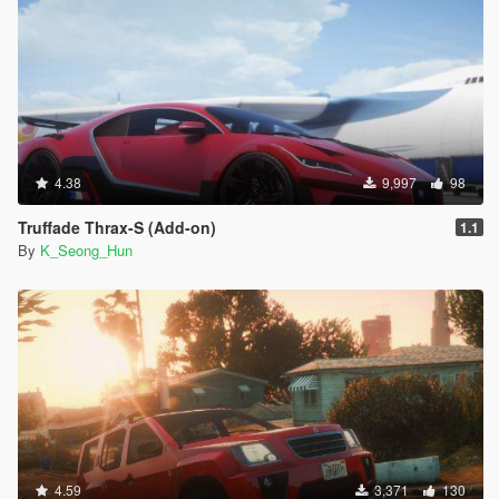
4.38
9,997
98
Truffade Thrax-S (Add-on)
1.1
By
K_Seong_Hun
4.59
3,371
130