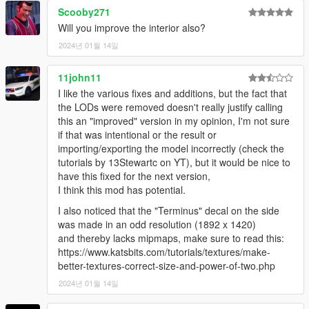
try to resolve it quickly.)
Scooby271
Will you improve the interior also?
Features:
2024년 01월 14일
- fix roof windows
- fix spare tire
11john11
I like the various fixes and additions, but the fact that
1.1 Ver.s
the LODs were removed doesn't really justify calling
this an "improved" version in my opinion, I'm not sure
- Add Lods
if that was intentional or the result or
importing/exporting the model incorrectly (check the
Credits
tutorials by 13Stewartc on YT), but it would be nice to
Rockstar Games - Original design, 3d model,
have this fixed for the next version,
K_Seong_Hun - Model edits
I think this mod has potential.
I also noticed that the "Terminus" decal on the side
Installation-SP
was made in an odd resolution (1892 x 1420)
1. After receiving the file, unzip it or go directly to the
and thereby lacks mipmaps, make sure to read this:
improved_terminus folder.
https://www.katsbits.com/tutorials/textures/make-
better-textures-correct-size-and-power-of-two.php
Go into the “fix_tuning_part” folder and save the file.
2024년 01월 14일
"Grand Theft Auto