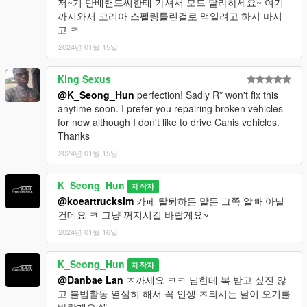
저~기 단배랜드씨한태 가셔서 모드 달라하세요~ 여기
까지와서 코리아 스펠링틀린걸로 맥일려고 하지 마시
고 ㅋ
2024년 01월 15일
King Sexus
@K_Seong_Hun
perfection! Sadly R* won't fix this
anytime soon. I prefer you repairing broken vehicles
for now although I don't like to drive Canis vehicles.
Thanks
2024년 01월 15일
K_Seong_Hun
제작자
@koeartrucksim
카페 탈퇴하든 말든 그쪽 알빠 아닐
건데요 ㅋ 그냥 꺼지시길 바랄게요~
2024년 01월 16일
K_Seong_Hun
제작자
@Danbae Lan
ㅈ까세요 ㅋㅋ 님한테 복 받고 싶진 않
고 불법활동 열심히 해서 꼭 인생 ㅈ되시는 날이 오기를