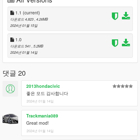
deactivated using the trainer.
- Auxiliary brake lights have been added to the trunk.
1.1
(current)
다운로드 4,823
, 4.26MB
This can also be activated or deactivated like the extra parts of
2024년 01월 15일
the bonnet.
1.0
It is a “brake” light and lights up when the brake is used.
다운로드 541
, 5.2MB
2024년 01월 14일
These two items were referenced from the details of "Jeep
Wrangler Rubicon".
댓글 20
Your feedback and opinions are always welcome.
2013hondacivic
thank you.
좋은 모드 감사합니다
(And this is sad news.
2024년 01월 14일
We are currently resolving the issue of Aleutian XL not
Trackmania089
appearing in-game, but we are unable to find the problem, so it
Great mod!
will likely take quite a long time.
2024년 01월 14일
We are very sorry to those who are waiting for this, and we will