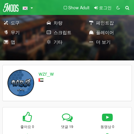
Show Adult
로그인
도구
차량
페인트잡
무기
스크립트
플레이어
맵
기타
더 보기
wzr_w
좋아요 0
댓글 19
동영상 0