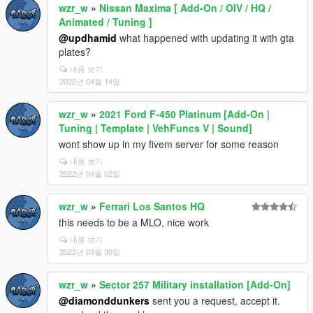
wzr_w
»
Nissan Maxima [ Add-On / OIV / HQ /
Animated / Tuning ]
@updhamid
what happened with updating it with gta
plates?
내용 보기
2022년 04월 14일
wzr_w
»
2021 Ford F-450 Platinum [Add-On |
Tuning | Template | VehFuncs V | Sound]
wont show up in my fivem server for some reason
내용 보기
2022년 04월 02일
wzr_w
»
Ferrari Los Santos HQ
this needs to be a MLO, nice work
내용 보기
2022년 03월 30일
wzr_w
»
Sector 257 Military installation [Add-On]
@diamonddunkers
sent you a request, accept it.