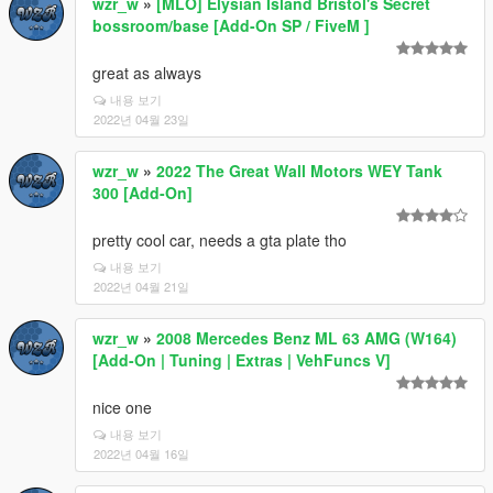
wzr_w
»
[MLO] Elysian Island Bristol's Secret
bossroom/base [Add-On SP / FiveM ]
great as always
내용 보기
2022년 04월 23일
wzr_w
»
2022 The Great Wall Motors WEY Tank
300 [Add-On]
pretty cool car, needs a gta plate tho
내용 보기
2022년 04월 21일
wzr_w
»
2008 Mercedes Benz ML 63 AMG (W164)
[Add-On | Tuning | Extras | VehFuncs V]
nice one
내용 보기
2022년 04월 16일