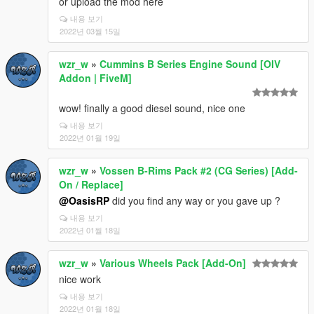
or upload the mod here
내용 보기
2022년 03월 15일
wzr_w
»
Cummins B Series Engine Sound [OIV
Addon | FiveM]
wow! finally a good diesel sound, nice one
내용 보기
2022년 01월 19일
wzr_w
»
Vossen B-Rims Pack #2 (CG Series) [Add-
On / Replace]
@OasisRP
did you find any way or you gave up ?
내용 보기
2022년 01월 18일
wzr_w
»
Various Wheels Pack [Add-On]
nice work
내용 보기
2022년 01월 18일