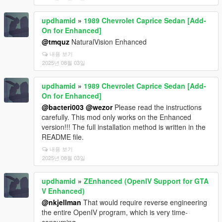
updhamid
»
1989 Chevrolet Caprice Sedan [Add-
On for Enhanced]
@tmquz
NaturalVision Enhanced
내용 보기
2025년 08월 03일
updhamid
»
1989 Chevrolet Caprice Sedan [Add-
On for Enhanced]
@bacteri003
@wezor
Please read the instructions
carefully. This mod only works on the Enhanced
version!!! The full installation method is written in the
README file.
내용 보기
2025년 08월 03일
updhamid
»
ZEnhanced (OpenIV Support for GTA
V Enhanced)
@nkjellman
That would require reverse engineering
the entire OpenIV program, which is very time-