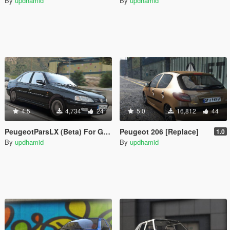
By
updhamid
By
updhamid
4.5
4,734
24
5.0
16,812
44
PeugeotParsLX (Beta) For GTA V [Replace]
Peugeot 206 [Replace]
1.0
By
updhamid
By
updhamid