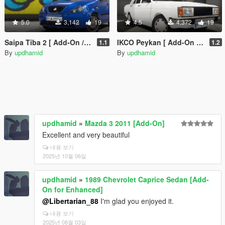
5.0
3,142
19
4.5
4,372
19
Saipa Tiba 2 [ Add-On / OIV / HQ / Animated / Tuning ]
IKCO Peykan [ Add-On / OIV / HQ / Animated ]
1.1
1.2
By
updhamid
By
updhamid
updhamid
»
Mazda 3 2011 [Add-On]
Excellent and very beautiful
내용 보기
2025년 10월 06일
updhamid
»
1989 Chevrolet Caprice Sedan [Add-
On for Enhanced]
@Libertarian_88
I'm glad you enjoyed it.
내용 보기
2025년 08월 03일