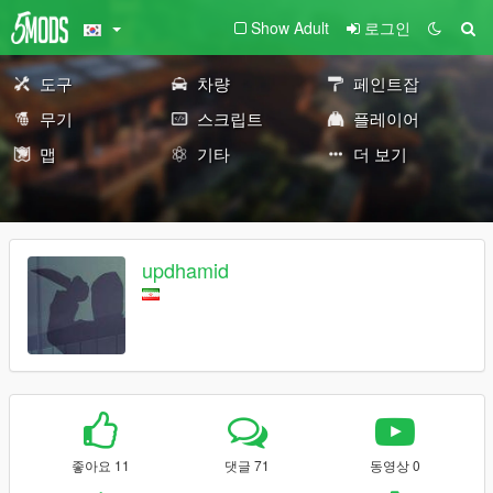
Show Adult
로그인
도구
차량
페인트잡
무기
스크립트
플레이어
맵
기타
더 보기
updhamid
좋아요 11
댓글 71
동영상 0