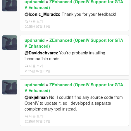
updhamid
»
ZEnhanced (OpenIV Support for GTA
V Enhanced)
@Iconic_Moradzo
Thank you for your feedback!
내용 보기
2025년 07월 31일
updhamid
»
ZEnhanced (OpenIV Support for GTA
V Enhanced)
@Davidschvarcz
You're probably installing
incompatible mods.
내용 보기
2025년 07월 31일
updhamid
»
ZEnhanced (OpenIV Support for GTA
V Enhanced)
@nkjellman
No. I couldn’t find any source code from
OpenIV to update it, so I developed a separate
complementary tool instead.
내용 보기
2025년 07월 31일