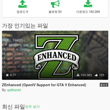
업로드 9
팔로워 50
다운로드 160,369
가장 인기있는 파일
4.77
100,063
155
ZEnhanced (OpenIV Support for GTA V Enhanced)
0.1.1
By
updhamid
최신 파일
모두 보기