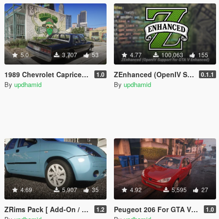
5.0
3,707
53
4.77
100,063
155
1989 Chevrolet Caprice Sedan [Add-On for Enhanced]
ZEnhanced (OpenIV Support for GTA V Enhanced)
1.0
0.1.1
By
updhamid
By
updhamid
4.69
5,907
35
4.92
5,595
27
ZRims Pack [ Add-On / Enhanced / Legacy / OIV / HQ ]
Peugeot 206 For GTA V Enhanced [ Replace ]
1.2
1.0