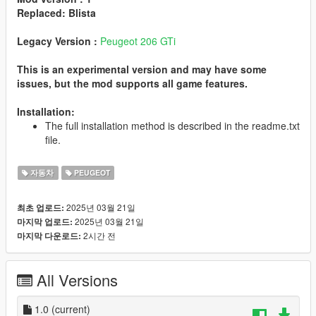
Replaced: Blista
Legacy Version :
Peugeot 206 GTi
This is an experimental version and may have some
issues, but the mod supports all game features.
Installation:
The full installation method is described in the readme.txt
file.
자동차
PEUGEOT
2025년 03월 21일
최초 업로드:
2025년 03월 21일
마지막 업로드:
2시간 전
마지막 다운로드:
All Versions
1.0
(current)