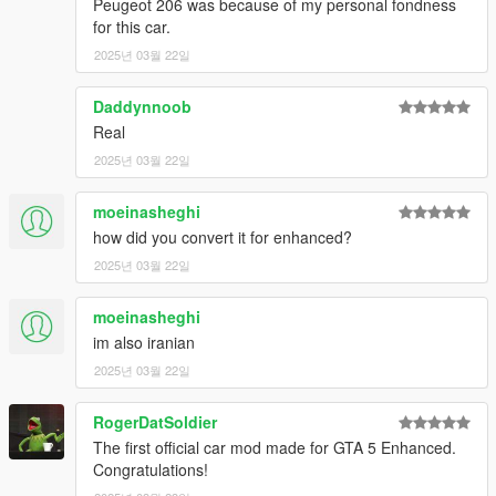
Peugeot 206 was because of my personal fondness
for this car.
2025년 03월 22일
Daddynnoob
Real
2025년 03월 22일
moeinasheghi
how did you convert it for enhanced?
2025년 03월 22일
moeinasheghi
im also iranian
2025년 03월 22일
RogerDatSoldier
The first official car mod made for GTA 5 Enhanced.
Congratulations!