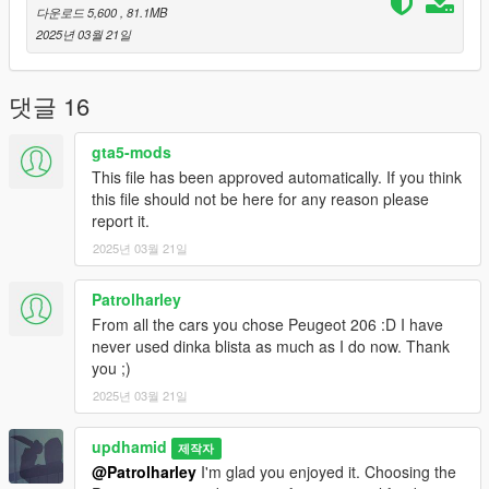
다운로드 5,600
, 81.1MB
2025년 03월 21일
댓글 16
gta5-mods
This file has been approved automatically. If you think
this file should not be here for any reason please
report it.
2025년 03월 21일
Patrolharley
From all the cars you chose Peugeot 206 :D I have
never used dinka blista as much as I do now. Thank
you ;)
2025년 03월 21일
updhamid
제작자
@Patrolharley
I'm glad you enjoyed it. Choosing the