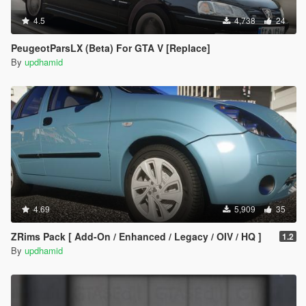
4.5
4,738
24
PeugeotParsLX (Beta) For GTA V [Replace]
By
updhamid
4.69
5,909
35
ZRims Pack [ Add-On / Enhanced / Legacy / OIV / HQ ]
1.2
By
updhamid