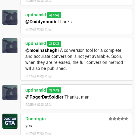
2025년 03월 23일
updhamid
제작자
@Daddynnoob
Thanks
2025년 03월 23일
updhamid
제작자
@moeinasheghi
A conversion tool for a complete
and accurate conversion is not yet available. Soon,
when they are released, the full conversion method
will also be published.
2025년 03월 23일
updhamid
제작자
@RogerDatSoldier
Thanks, man
2025년 03월 23일
Doctorgta
yes
2025년 03월 29일