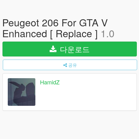
Peugeot 206 For GTA V
Enhanced [ Replace ]
1.0
다운로드
공유
HamidZ