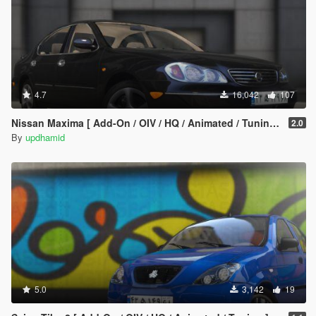
4.7
16,042
107
Nissan Maxima [ Add-On / OIV / HQ / Animated / Tuning ]
2.0
By
updhamid
5.0
3,142
19