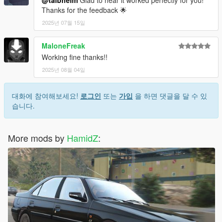
@talbheim
Glad to hear it worked perfectly for you!
Thanks for the feedback 🌟
2025년 07월 15일
MaloneFreak
Working fine thanks!!
2025년 08월 04일
대화에 참여해보세요!
로그인
또는
가입
을 하면 댓글을 달 수 있
습니다.
More mods by
HamidZ
: