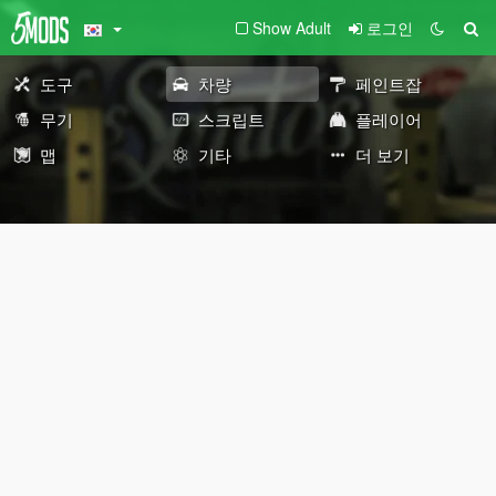
Show Adult
로그인
도구
차량
페인트잡
무기
스크립트
플레이어
맵
기타
더 보기