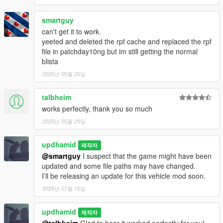
smartguy
can't get it to work.
yeeted and deleted the rpf cache and replaced the rpf
file in patchday10ng but im still getting the normal
blista
2025년 05월 25일
talbheim
works perfectly, thank you so much
2025년 05월 29일
updhamid
제작자
@smartguy
I suspect that the game might have been
updated and some file paths may have changed.
I’ll be releasing an update for this vehicle mod soon.
2025년 07월 15일
updhamid
제작자