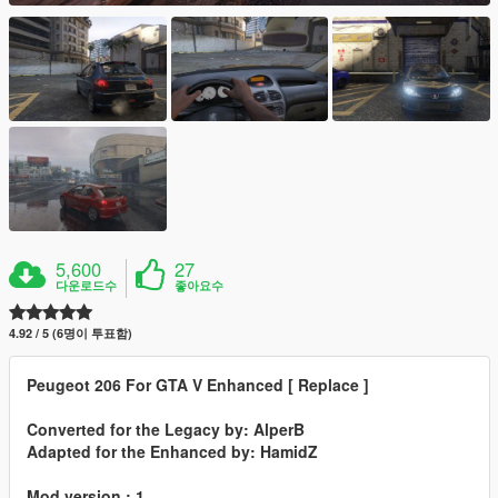
5,600
27
다운로드수
좋아요수
4.92 / 5 (6명이 투표함)
Peugeot 206 For GTA V Enhanced [ Replace ]
Converted for the Legacy by: AlperB
Adapted for the Enhanced by: HamidZ
Mod version : 1