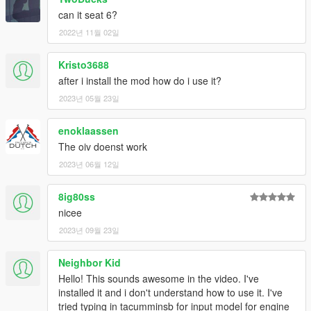
can it seat 6?
2022년 11월 02일
Kristo3688
after i install the mod how do i use it?
2023년 05월 23일
enoklaassen
The oiv doenst work
2023년 06월 12일
8ig80ss
nicee
2023년 09월 23일
Neighbor Kid
Hello! This sounds awesome in the video. I've
installed it and i don't understand how to use it. I've
tried typing in tacumminsb for input model for engine