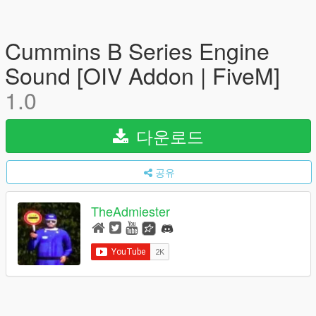
Cummins B Series Engine
Sound [OIV Addon | FiveM]
1.0
다운로드
공유
TheAdmiester