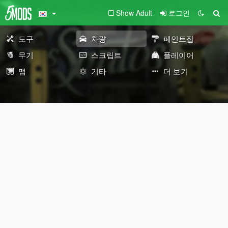
Show Adult
로그인
도구
차량
페인트잡
무기
스크립트
플레이어
맵
기타
더 보기