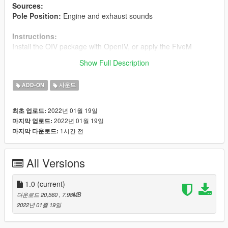
Sources:
Pole Position:
Engine and exhaust sounds
Instructions:
Install the OIV package with OpenIV, or apply the FiveM
resource to your server, then simply use the audioNameHash
Show Full Description
entry of
tacumminsb
on any vehicle.
ADD-ON
사운드
2022년 01월 19일
최초 업로드:
2022년 01월 19일
마지막 업로드:
1시간 전
마지막 다운로드:
All Versions
1.0
(current)
다운로드 20,560
, 7.98MB
2022년 01월 19일