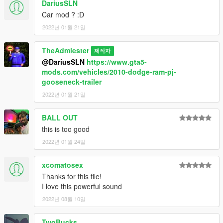
DariusSLN
Car mod ? :D
2022년 01월 21일
TheAdmiester
제작자
@DariusSLN
https://www.gta5-
mods.com/vehicles/2010-dodge-ram-pj-
gooseneck-trailer
2022년 01월 21일
BALL OUT
this is too good
2022년 01월 24일
xcomatosex
Thanks for this file!
I love this powerful sound
2022년 08월 10일
TwoBucks