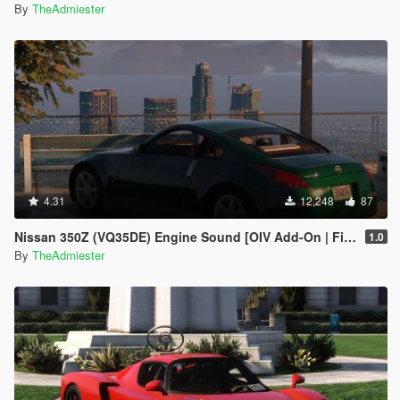
By
TheAdmiester
4.31
12,248
87
Nissan 350Z (VQ35DE) Engine Sound [OIV Add-On | FiveM]
1.0
By
TheAdmiester