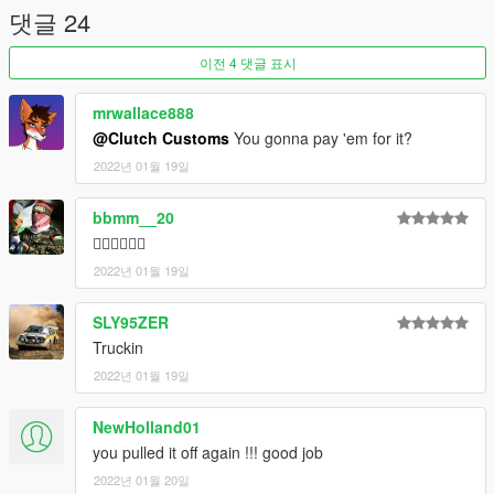
댓글 24
이전 4 댓글 표시
mrwallace888
@Clutch Customs
You gonna pay 'em for it?
2022년 01월 19일
bbmm__20
👍🏽👍🏽👍🏽
2022년 01월 19일
SLY95ZER
Truckin
2022년 01월 19일
NewHolland01
you pulled it off again !!! good job
2022년 01월 20일