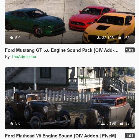
5.0
32,196
163
Ford Mustang GT 5.0 Engine Sound Pack [OIV Add-On | FiveM]
1.01
By
TheAdmiester
5.0
5,198
83
Ford Flathead V8 Engine Sound [OIV Addon | FiveM]
1.01