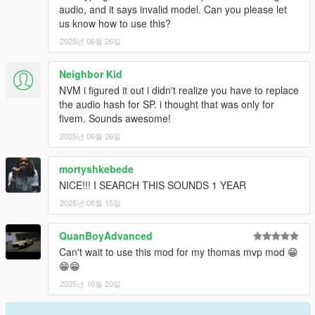
audio, and it says invalid model. Can you please let
us know how to use this?
2025년 06월 26일
Neighbor Kid
NVM i figured it out i didn't realize you have to replace
the audio hash for SP. i thought that was only for
fivem. Sounds awesome!
2025년 06월 26일
mortyshkebede
NICE!!! I SEARCH THIS SOUNDS 1 YEAR
2025년 08월 15일
QuanBoyAdvanced
Can't wait to use this mod for my thomas mvp mod 😁
😁😁
2025년 10월 20일