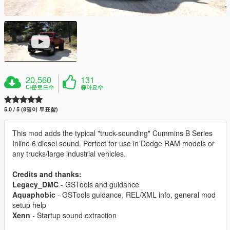
20,560
131
다운로드수
좋아요수
5.0 / 5 (8명이 투표함)
This mod adds the typical "truck-sounding" Cummins B Series
Inline 6 diesel sound. Perfect for use in Dodge RAM models or
any trucks/large industrial vehicles.
Credits and thanks:
Legacy_DMC
- GSTools and guidance
Aquaphobic
- GSTools guidance, REL/XML info, general mod
setup help
Xenn
- Startup sound extraction