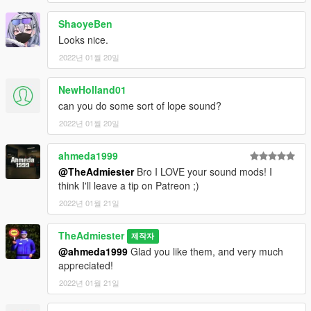
ShaoyeBen
Looks nice.
2022년 01월 20일
NewHolland01
can you do some sort of lope sound?
2022년 01월 20일
ahmeda1999
@TheAdmiester
Bro I LOVE your sound mods! I
think I'll leave a tip on Patreon ;)
2022년 01월 21일
TheAdmiester
제작자
@ahmeda1999
Glad you like them, and very much
appreciated!
2022년 01월 21일