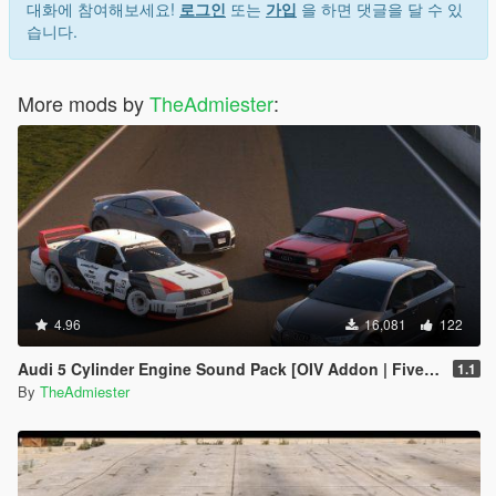
대화에 참여해보세요!
로그인
또는
가입
을 하면 댓글을 달 수 있
습니다.
More mods by
TheAdmiester
:
4.96
16,081
122
Audi 5 Cylinder Engine Sound Pack [OIV Addon | FiveM]
1.1
By
TheAdmiester