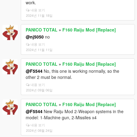
work.
내용 보기
2024년 11월 18일
PANICO TOTAL
»
F160 Raiju Mod [Replace]
@nj5050
no
내용 보기
2024년 11월 11일
PANICO TOTAL
»
F160 Raiju Mod [Replace]
@F5544
No, this one is working normally, so the
other 2 must be normal.
내용 보기
2024년 09월 06일
PANICO TOTAL
»
F160 Raiju Mod [Replace]
@F5544
New Raiju Mod 2-Weapon systems in the
model: 1-Machine gun, 2-Missiles x4
내용 보기
2024년 08월 24일