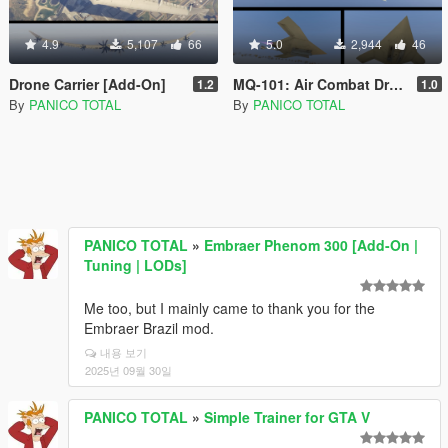
4.9
5,107
66
5.0
2,944
46
Drone Carrier [Add-On]
MQ-101: Air Combat Drone [Add-on]
1.2
1.0
By
PANICO TOTAL
By
PANICO TOTAL
PANICO TOTAL
»
Embraer Phenom 300 [Add-On |
Tuning | LODs]
Me too, but I mainly came to thank you for the
Embraer Brazil mod.
내용 보기
2025년 09월 30일
PANICO TOTAL
»
Simple Trainer for GTA V