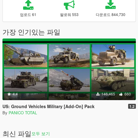
업로드 61
팔로워 553
다운로드 844,730
가장 인기있는 파일
4.4
146,465
660
US: Ground Vehicles Military [Add-On] Pack
1.2
By
PANICO TOTAL
최신 파일
모두 보기