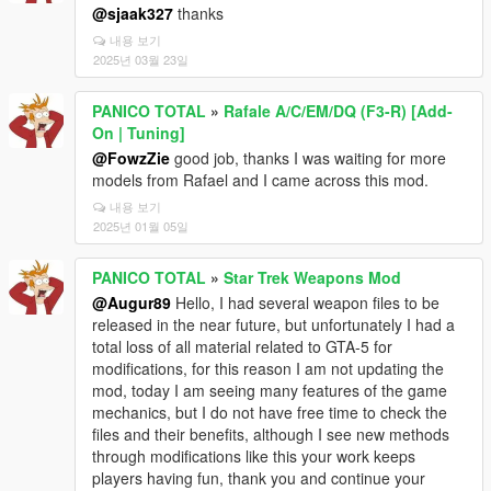
@sjaak327
thanks
내용 보기
2025년 03월 23일
PANICO TOTAL
»
Rafale A/C/EM/DQ (F3-R) [Add-
On | Tuning]
@FowzZie
good job, thanks I was waiting for more
models from Rafael and I came across this mod.
내용 보기
2025년 01월 05일
PANICO TOTAL
»
Star Trek Weapons Mod
@Augur89
Hello, I had several weapon files to be
released in the near future, but unfortunately I had a
total loss of all material related to GTA-5 for
modifications, for this reason I am not updating the
mod, today I am seeing many features of the game
mechanics, but I do not have free time to check the
files and their benefits, although I see new methods
through modifications like this your work keeps
players having fun, thank you and continue your