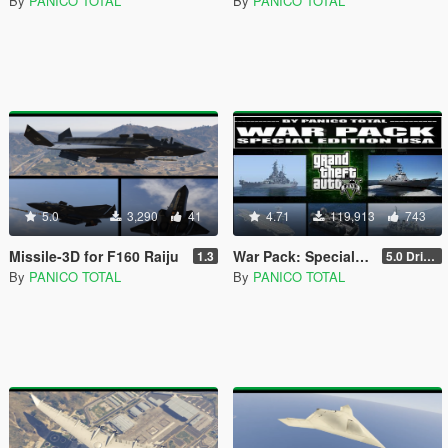
By
PANICO TOTAL
By
PANICO TOTAL
5.0
3,290
41
4.71
119,913
743
Missile-3D for F160 Raiju
War Pack: Special Edition USA [ AddOn | Mods | Custom Layouts]
1.3
5.0 Drive Google
By
PANICO TOTAL
By
PANICO TOTAL