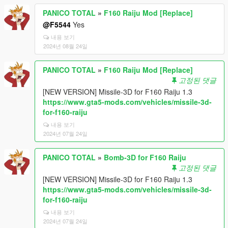
PANICO TOTAL
»
F160 Raiju Mod [Replace]
@F5544
Yes
내용 보기
2024년 08월 24일
PANICO TOTAL
»
F160 Raiju Mod [Replace]
고정된 댓글
[NEW VERSION] Missile-3D for F160 Raiju 1.3
https://www.gta5-mods.com/vehicles/missile-3d-
for-f160-raiju
내용 보기
2024년 07월 24일
PANICO TOTAL
»
Bomb-3D for F160 Raiju
고정된 댓글
[NEW VERSION] Missile-3D for F160 Raiju 1.3
https://www.gta5-mods.com/vehicles/missile-3d-
for-f160-raiju
내용 보기
2024년 07월 24일