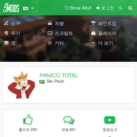
Show Adult
로그인
도구
차량
페인트잡
무기
스크립트
플레이어
맵
기타
더 보기
PANICO TOTAL
São Paulo
좋아요 293
댓글 821
동영상 3