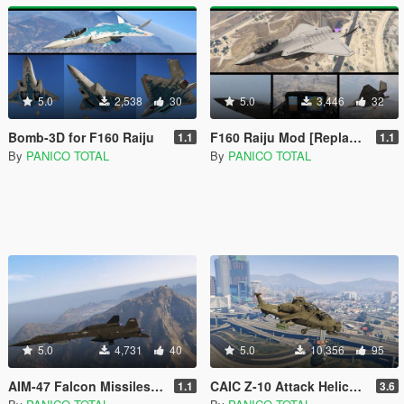
5.0
2,538
30
5.0
3,446
32
Bomb-3D for F160 Raiju
F160 Raiju Mod [Replace]
1.1
1.1
By
PANICO TOTAL
By
PANICO TOTAL
5.0
4,731
40
5.0
10,356
95
AIM-47 Falcon Missiles for YF-12A Interceptor
CAIC Z-10 Attack Helicopter [Add-On]
1.1
3.6