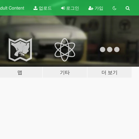
dult
Content
업로드
로그인
가입
맵
기타
더 보기