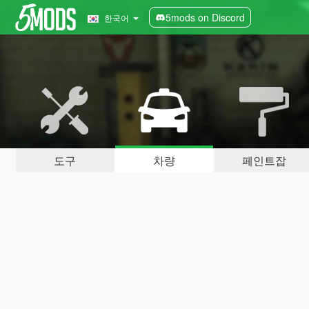
5mods on Discord
한국어
도구
차량
페인트잡