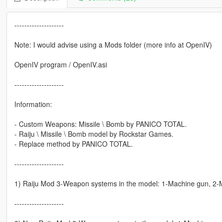
--------------------
Note: I would advise using a Mods folder (more info at OpenIV)
OpenIV program / OpenIV.asi
--------------------
Information:
- Custom Weapons: Missile \ Bomb by PANICO TOTAL.
- Raiju \ Missile \ Bomb model by Rockstar Games.
- Replace method by PANICO TOTAL.
--------------------
1) Raiju Mod 3-Weapon systems in the model: 1-Machine gun, 2-M
--------------------