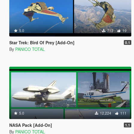
5.0
713
19
Star Trek: Bird Of Prey [Add-On]
0.1
By
PANICO TOTAL
5.0
12,224
111
NASA Pack [Add-On]
1.1
By
PANICO TOTAL