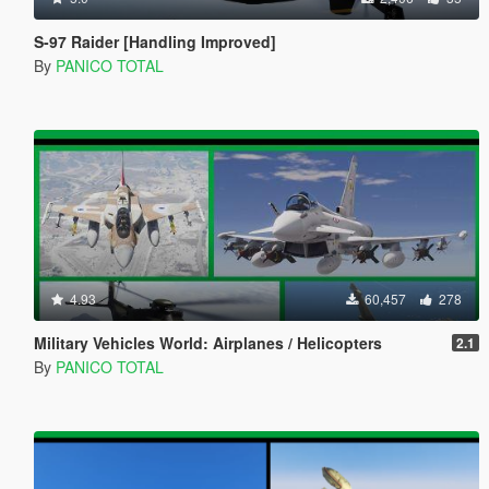
S-97 Raider [Handling Improved]
By
PANICO TOTAL
4.93
60,457
278
Military Vehicles World: Airplanes / Helicopters
2.1
By
PANICO TOTAL