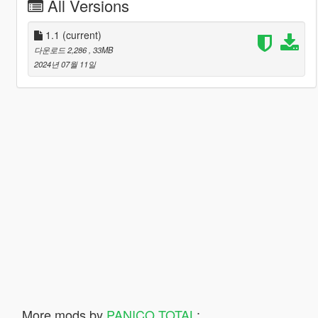
All Versions
1.1
(current)
다운로드 2,286
, 33MB
2024년 07월 11일
More mods by
PANICO TOTAL
: