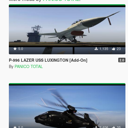
5.0
1,135
23
P-996 LAZER USS LUXINGTON [Add-On]
2.0
By
PANICO TOTAL
5.0
2,406
35