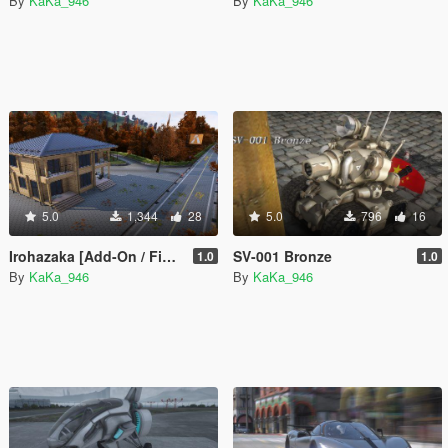
By
KaKa_946
By
KaKa_946
5.0
1,344
28
5.0
796
16
Irohazaka [Add-On / FiveM]
SV-001 Bronze
1.0
1.0
By
KaKa_946
By
KaKa_946