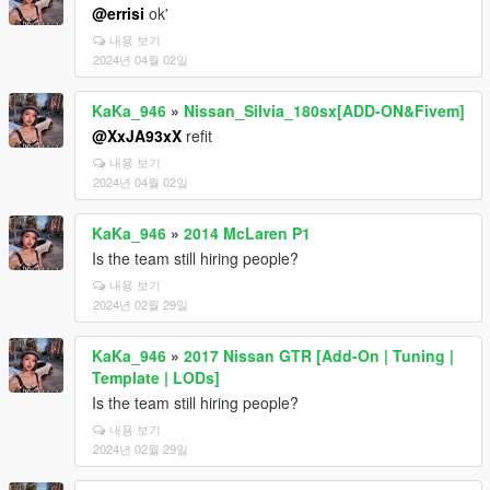
@errisi
ok'
내용 보기
2024년 04월 02일
KaKa_946
»
Nissan_Silvia_180sx[ADD-ON&Fivem]
@XxJA93xX
refit
내용 보기
2024년 04월 02일
KaKa_946
»
2014 McLaren P1
Is the team still hiring people?
내용 보기
2024년 02월 29일
KaKa_946
»
2017 Nissan GTR [Add-On | Tuning |
Template | LODs]
Is the team still hiring people?
내용 보기
2024년 02월 29일