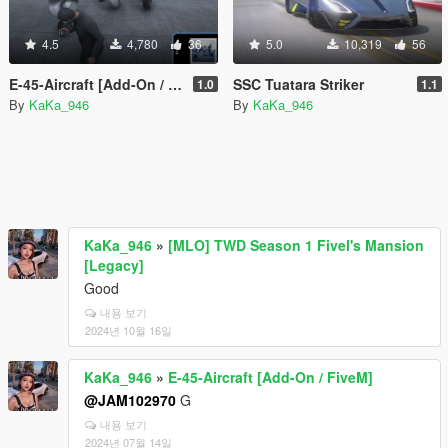
4.5
4,780
36
5.0
10,319
56
E-45-Aircraft [Add-On / FiveM]
SSC Tuatara Striker
1.0
1.1
By
KaKa_946
By
KaKa_946
KaKa_946
»
[MLO] TWD Season 1 Fivel's Mansion
[Legacy]
Good
내용 보기
2024년 10월 16일
KaKa_946
»
E-45-Aircraft [Add-On / FiveM]
@JAM102970
G
내용 보기
2024년 07월 14일