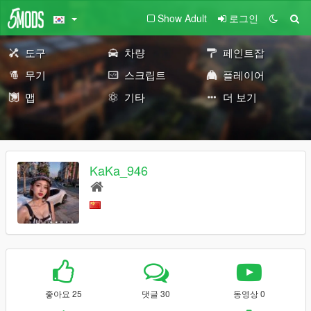
Show Adult
로그인
도구
차량
페인트잡
무기
스크립트
플레이어
맵
기타
더 보기
KaKa_946
좋아요 25
댓글 30
동영상 0