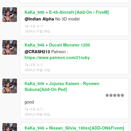
KaKa_946
»
E-45-Aircraft [Add-On / FiveM]
@Indian Alpha
No 3D model
내용 보기
2024년 07월 09일
KaKa_946
»
Ducati Monster 1200
@CRASH213
Patreon :
https://www.patreon.com/21ruby
내용 보기
2024년 06월 12일
KaKa_946
»
Jujutsu Kaisen - Ryomen
Sukuna[Add-On Ped]
good
내용 보기
2024년 04월 25일
KaKa_946
»
Nissan_Silvia_180sx[ADD-ON&Fivem]