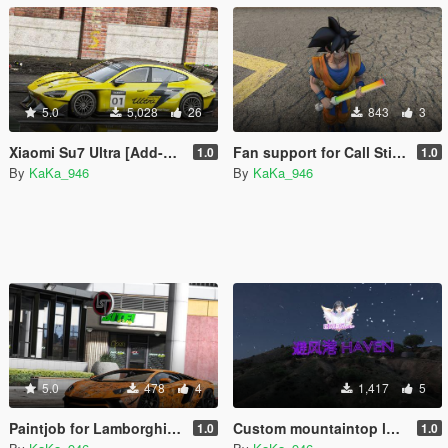
5.0
5,028
26
843
3
Xiaomi Su7 Ultra [Add-On]
Fan support for Call Stick [DD-ON&FiveM]
1.0
1.0
By
KaKa_946
By
KaKa_946
5.0
478
4
1,417
5
Paintjob for Lamborghini Aventador LP700-4 LB Works
Custom mountaintop logo
1.0
1.0