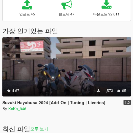
업로드 45
팔로워 47
다운로드 92,611
가장 인기있는 파일
4.67
11,573
65
Suzuki Hayabusa 2024 [Add-On | Tuning | Liveries]
1.0
By
KaKa_946
최신 파일
모두 보기