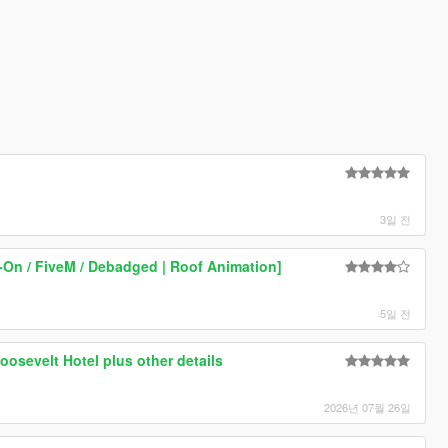
3일 전
On / FiveM / Debadged | Roof Animation]
5일 전
oosevelt Hotel plus other details
2026년 07월 26일