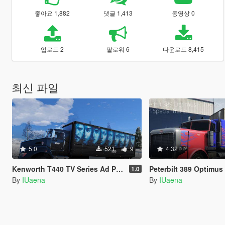
좋아요 1,882
댓글 1,413
동영상 0
업로드 2
팔로워 6
다운로드 8,415
최신 파일
5.0
521
9
4.32
Kenworth T440 TV Series Ad Pack
Peterbilt 389 Optimus Prime Paintjob wit
1.0
By
IUaena
By
IUaena