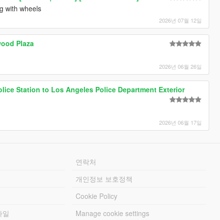
g with wheels
2026년 07월 12일
wood Plaza
2026년 06월 26일
ice Station to Los Angeles Police Department Exterior
2026년 06월 17일
연락처
개인정보 보호정책
Cookie Policy
파일
Manage cookie settings