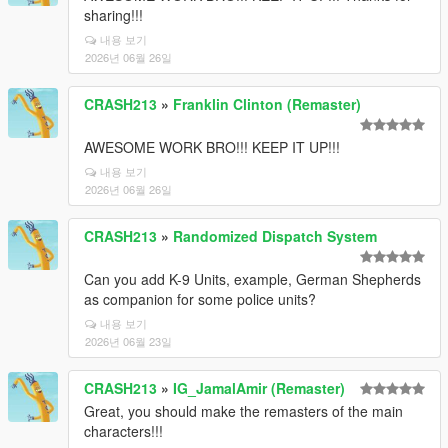
sharing!!!
내용 보기
2026년 06월 26일
CRASH213
»
Franklin Clinton (Remaster)
AWESOME WORK BRO!!! KEEP IT UP!!!
내용 보기
2026년 06월 26일
CRASH213
»
Randomized Dispatch System
Can you add K-9 Units, example, German Shepherds
as companion for some police units?
내용 보기
2026년 06월 23일
CRASH213
»
IG_JamalAmir (Remaster)
Great, you should make the remasters of the main
characters!!!