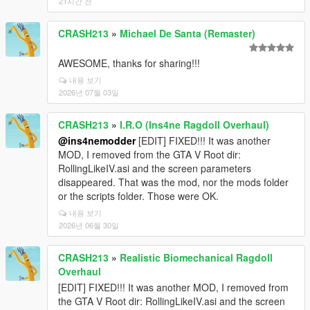
21시간 전
CRASH213
»
Michael De Santa (Remaster)
AWESOME, thanks for sharing!!!
내용 보기
2026년 07월 03일
CRASH213
»
I.R.O (Ins4ne Ragdoll Overhaul)
@ins4nemodder
[EDIT] FIXED!!! It was another
MOD, I removed from the GTA V Root dir:
RollingLikeIV.asi and the screen parameters
disappeared. That was the mod, nor the mods folder
or the scripts folder. Those were OK.
내용 보기
2026년 06월 30일
CRASH213
»
Realistic Biomechanical Ragdoll
Overhaul
[EDIT] FIXED!!! It was another MOD, I removed from
the GTA V Root dir: RollingLikeIV.asi and the screen