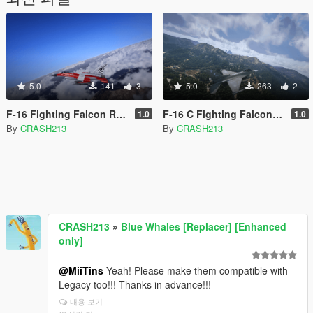
5.0
141
3
5.0
263
2
F-16 Fighting Falcon RDAF 50 Anniversary Livery
F-16 C Fighting Falcon Argentina
1.0
1.0
By
CRASH213
By
CRASH213
CRASH213
»
Blue Whales [Replacer] [Enhanced
only]
@MiiTins
Yeah! Please make them compatible with
Legacy too!!! Thanks in advance!!!
내용 보기