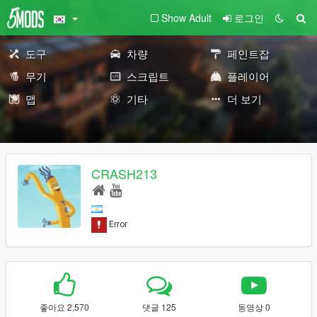
Show Adult
로그인
도구
차량
페인트잡
무기
스크립트
플레이어
맵
기타
더 보기
CRASH213
좋아요 2,570
댓글 125
동영상 0