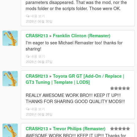
parameters disappeared. That was the mod, nor the
mods folder or the scripts folder. Those were OK.
내용 보기
2026년 06월 30일
CRASH213
»
Franklin Clinton (Remaster)
I'm eager to see Michael Remaster too! thanks for
sharing!
내용 보기
2026년 06월 27일
CRASH213
»
Toyota GR GT [Add-On / Replace |
GT3 Tuning | Template | LODS]
REALLY AWESOME WORK BRO!!! KEEP IT UP!!!
THANKS FOR SHARING GOOD QUALITY MODS!!!
내용 보기
2026년 06월 26일
CRASH213
»
Trevor Philips (Remaster)
AWESOME WORK BRO!!! KEEP IT UP!!! Thanks for