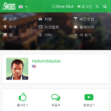
Show Adult
로그인
도구
차량
페인트잡
무기
스크립트
플레이어
맵
기타
더 보기
HelloImMarble
좋아요 1
댓글 9
동영상 1