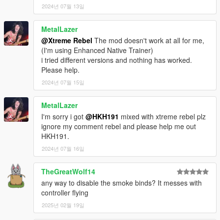
2024년 07월 13일
MetalLazer
@Xtreme Rebel
The mod doesn't work at all for me,
(I'm using Enhanced Native Trainer)
i tried different versions and nothing has worked.
Please help.
2024년 07월 15일
MetalLazer
I'm sorry i got
@HKH191
mixed with xtreme rebel plz
ignore my comment rebel and please help me out
HKH191.
2024년 07월 16일
TheGreatWolf14
any way to disable the smoke binds? It messes with
controller flying
2025년 02월 19일