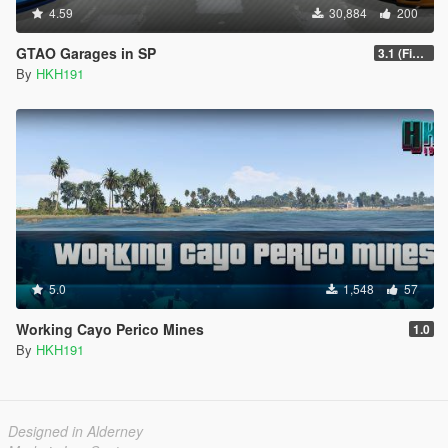
4.59
30,884
200
GTAO Garages in SP
3.1 (Fixed Script crash on Invalid Vehicle)
By
HKH191
5.0
1,548
57
Working Cayo Perico Mines
1.0
By
HKH191
Designed in Alderney