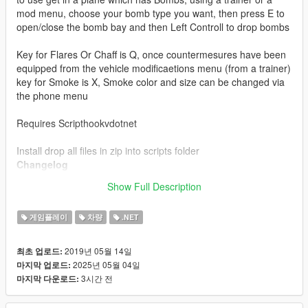
mod menu, choose your bomb type you want, then press E to
open/close the bomb bay and then Left Controll to drop bombs
Key for Flares Or Chaff is Q, once countermesures have been
equipped from the vehicle modificaetions menu (from a trainer)
key for Smoke is X, Smoke color and size can be changed via
the phone menu
Requires Scripthookvdotnet
Install drop all files in zip into scripts folder
Changelog
4.1 redesigned flares to look alot better, added compatibility
Show Full Description
with Oscar Guzman Flies Again in SP (Released Soon)
게임플레이
차량
.NET
2019년 05월 14일
최초 업로드:
2025년 05월 04일
마지막 업로드:
3시간 전
마지막 다운로드: