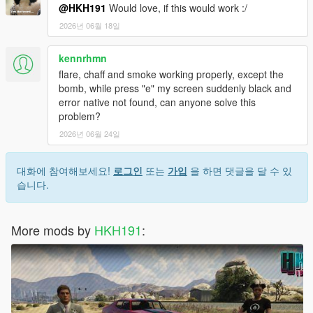
@HKH191
Would love, if this would work :/
2026년 06월 18일
kennrhmn
flare, chaff and smoke working properly, except the
bomb, while press "e" my screen suddenly black and
error native not found, can anyone solve this
problem?
2026년 06월 24일
대화에 참여해보세요!
로그인
또는
가입
을 하면 댓글을 달 수 있
습니다.
More mods by
HKH191
: