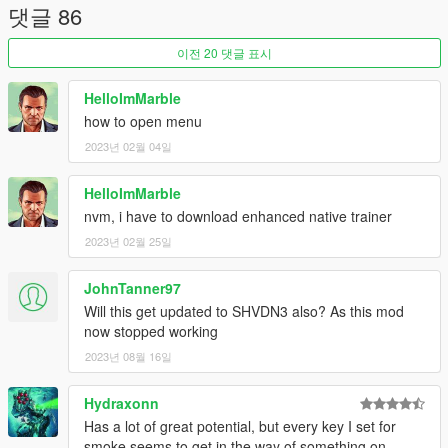
댓글 86
이전 20 댓글 표시
HelloImMarble
how to open menu
2023년 02월 04일
HelloImMarble
nvm, i have to download enhanced native trainer
2023년 02월 25일
JohnTanner97
Will this get updated to SHVDN3 also? As this mod
now stopped working
2023년 08월 16일
Hydraxonn
Has a lot of great potential, but every key I set for
smoke seems to get in the way of something on