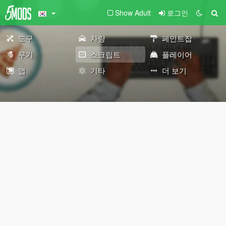
Show Adult
로그인
도구
차량
페인트잡
무기
스크립트
플레이어
맵
기타
더 보기