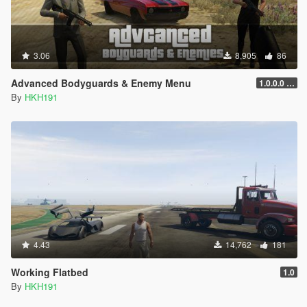
3.06
8,905
86
Advanced Bodyguards & Enemy Menu
1.0.0.0 (5mods Release)
By
HKH191
4.43
14,762
181
Working Flatbed
1.0
By
HKH191