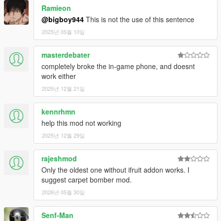
Ramieon
@bigboy944
This is not the use of this sentence
2025년 05월 10일
masterdebater
completely broke the in-game phone, and doesnt
work either
2025년 12월 21일
kennrhmn
help this mod not working
2025년 12월 29일
rajeshmod
Only the oldest one without ifruit addon works. I
suggest carpet bomber mod.
2026년 05월 30일
Senf-Man