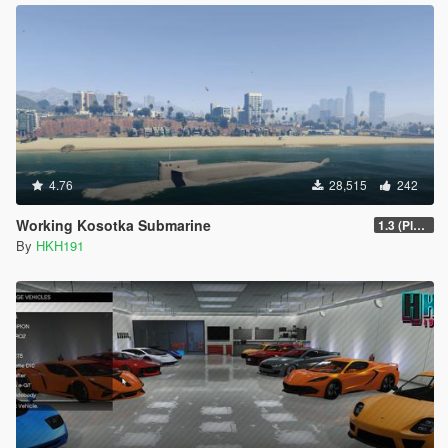
4.76
28,515
242
Working Kosotka Submarine
1.3 (Player Guided Missiles)
By
HKH191