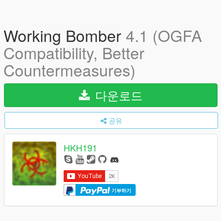
Working Bomber
4.1 (OGFA
Compatibility, Better
Countermeasures)
다운로드
공유
HKH191
기부하기