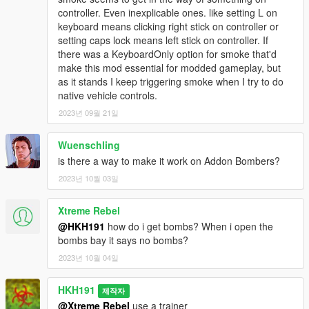
controller. Even inexplicable ones. like setting L on
keyboard means clicking right stick on controller or
setting caps lock means left stick on controller. If
there was a KeyboardOnly option for smoke that'd
make this mod essential for modded gameplay, but
as it stands I keep triggering smoke when I try to do
native vehicle controls.
2023년 09월 21일
Wuenschling
is there a way to make it work on Addon Bombers?
2023년 10월 03일
Xtreme Rebel
@HKH191
how do i get bombs? When i open the
bombs bay it says no bombs?
2023년 10월 04일
HKH191
제작자
@Xtreme Rebel
use a trainer