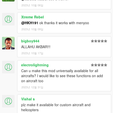
2023년 10월 06일
Xtreme Rebel
@HKH191
ok thanks it works with menyoo
2023년 10월 09일
bigboy944
ALLAHU AKBAR!!!
2023년 10월 17일
electrolightning
Can u make this mod universally available for all
aircrafts? I would like to see these functions on add
on aircraft too
2023년 12월 31일
Vishal s
plz make it available for custom aircraft and
helicopters