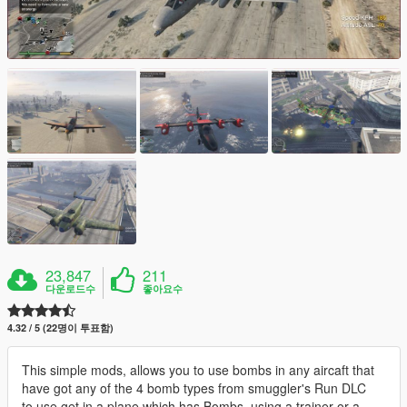
23,847
211
다운로드수
좋아요수
4.32 / 5 (22명이 투표함)
This simple mods, allows you to use bombs in any aircaft that
have got any of the 4 bomb types from smuggler's Run DLC
to use get in a plane which has Bombs, using a trainer or a