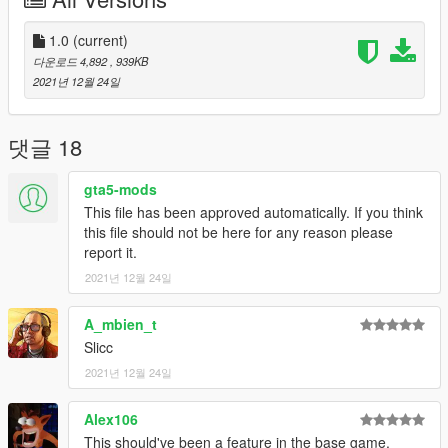
-Police (Dark Blue)
-Orange (Brown)
-Platinum (Black)
1.0
(current)
다운로드 4,892
, 939KB
Credits:
2021년 12월 24일
Rockstar Games - Original Model
Slick (me) - Fixing something that should have been here from
댓글 18
the start
gta5-mods
Installation:
This file has been approved automatically. If you think
this file should not be here for any reason please
Refer to install.txt in the archive.
report it.
2021년 12월 24일
A_mbien_t
Slicc
2021년 12월 24일
Alex106
This should've been a feature in the base game.