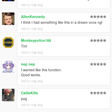
2021년 12월 24일
AllenKennedy
I think I had something like this in a dream once ngl
2021년 12월 24일
Monkeypolice188
Tint
2021년 12월 24일
nep nep
I wanted like this function.
Good works.
2021년 12월 24일
CallieKills
pog
2021년 12월 24일