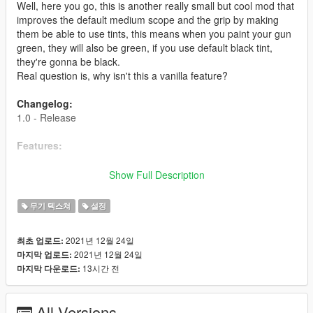
Well, here you go, this is another really small but cool mod that
improves the default medium scope and the grip by making
them be able to use tints, this means when you paint your gun
green, they will also be green, if you use default black tint,
they're gonna be black.
Real question is, why isn't this a vanilla feature?
Changelog:
1.0 - Release
Features:
-Adjusted vanilla properties (changed shader)
Show Full Description
-Working Tints
무기 텍스쳐
설정
Tints:
2021년 12월 24일
최초 업로드:
-Black (Black)
2021년 12월 24일
마지막 업로드:
-Green (Green)
13시간 전
마지막 다운로드:
-Gold (Gold + Chrome'ish)
-Pink (Pink)
-Army (Tan)
All Versions