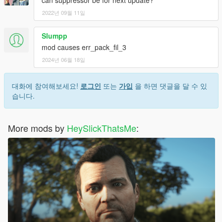
can suppressor be for next update?
2022년 09월 11일
Slumpp
mod causes err_pack_fil_3
2024년 06월 18일
대화에 참여해보세요!
로그인
또는
가입
을 하면 댓글을 달 수 있
습니다.
More mods by
HeySlickThatsMe
: