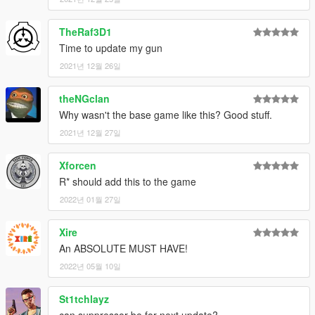
TheRaf3D1
Time to update my gun
2021년 12월 26일
theNGclan
Why wasn't the base game like this? Good stuff.
2021년 12월 27일
Xforcen
R* should add this to the game
2022년 01월 27일
Xire
An ABSOLUTE MUST HAVE!
2022년 05월 10일
St1tchlayz