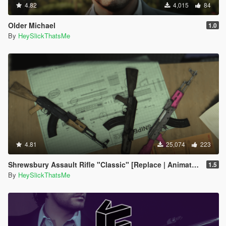
4.82
4,015
84
Older Michael
1.0
By
HeySlickThatsMe
4.81
25,074
223
Shrewsbury Assault Rifle "Classic" [Replace | Animated | Tints]
1.5
By
HeySlickThatsMe