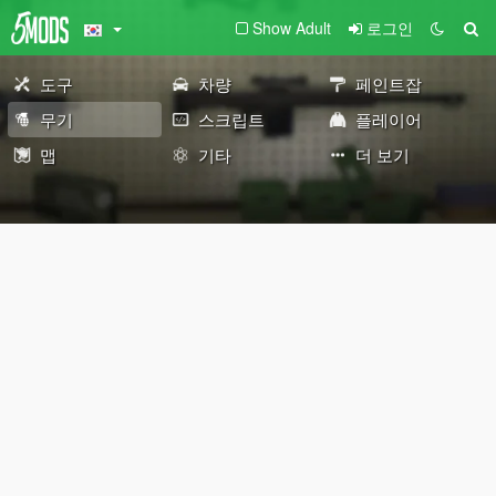
Show Adult
로그인
도구
차량
페인트잡
무기
스크립트
플레이어
맵
기타
더 보기