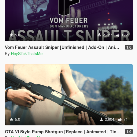
5.0
2,727
122
Vom Feuer Assault Sniper [Unfinished | Add-On | Animated | Tints | Icon | Sound | Lore-Friendly]
1.0
By
HeySlickThatsMe
5.0
2,604
71
GTA VI Style Pump Shotgun [Replace | Animated | Tints | Lore-Friendly]
1.0