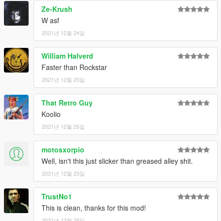
Ze-Krush
W asf
2021년 12월 24일
William Halverd
Faster than Rockstar
2021년 12월 25일
That Retro Guy
Koolio
2021년 12월 25일
motosxorpio
Well, isn't this just slicker than greased alley shit.
2021년 12월 25일
TrustNo1
This is clean, thanks for this mod!
2021년 12월 25일