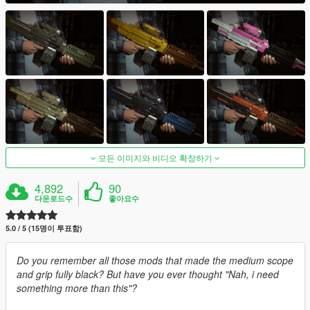
모든 이미지와 비디오 확장하기
4,892
90
다운로드수
좋아요수
5.0 / 5 (15명이 투표함)
Do you remember all those mods that made the medium scope
and grip fully black? But have you ever thought "Nah, i need
something more than this"?