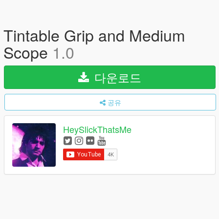
Tintable Grip and Medium
Scope
1.0
다운로드
공유
HeySlickThatsMe