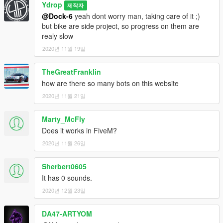
Ydrop
제작자
@Dock-6
yeah dont worry man, taking care of it ;)
but bike are side project, so progress on them are
realy slow
2020년 11월 19일
TheGreatFranklin
how are there so many bots on this website
2020년 11월 21일
Marty_McFly
Does it works in FiveM?
2020년 11월 26일
Sherbert0605
It has 0 sounds.
2020년 12월 23일
DA47-ARTYOM