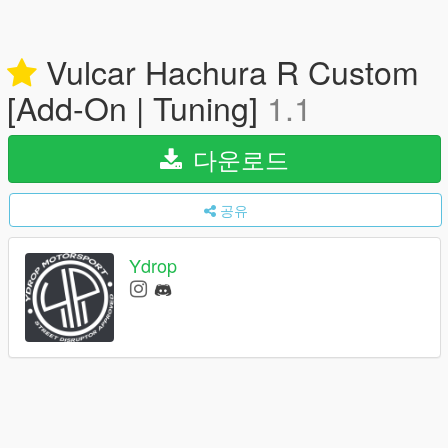
Vulcar Hachura R Custom
[Add-On | Tuning]
1.1
다운로드
공유
Ydrop