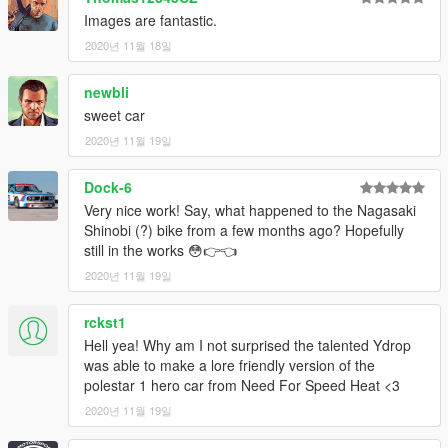
Images are fantastic.
2020년 11월 18일
newbli
sweet car
2020년 11월 19일
Dock-6
Very nice work! Say, what happened to the Nagasaki
Shinobi (?) bike from a few months ago? Hopefully
still in the works 😳👉👈
2020년 11월 19일
rckst1
Hell yea! Why am I not surprised the talented Ydrop
was able to make a lore friendly version of the
polestar 1 hero car from Need For Speed Heat <3
2020년 11월 19일