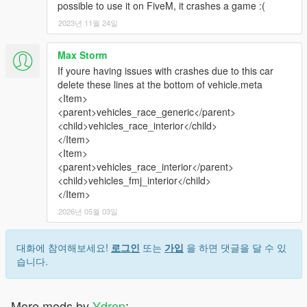
possible to use it on FiveM, it crashes a game :(
2023년 11월 24일
Max Storm
If youre having issues with crashes due to this car
delete these lines at the bottom of vehicle.meta
<Item>
<parent>vehicles_race_generic</parent>
<child>vehicles_race_interior</child>
</Item>
<Item>
<parent>vehicles_race_interior</parent>
<child>vehicles_fmj_interior</child>
</Item>
2026년 05월 03일
대화에 참여해보세요!
로그인
또는
가입
을 하면 댓글을 달 수 있
습니다.
More mods by
Ydrop
: