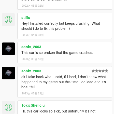
2022년 05월 02일
stiffu
Hey! Installed correctly but keeps crashing. What
should i do to fix this problem?
2023년 04월 03일
sonix_2003
This car is so broken that the game crashes.
2023년 08월 16일
sonix_2003
ok I take back what I said, if I load, I don't know what
happened to my game but this time I do load and it's
beautiful
2023년 08월 23일
ToxicShellciu
Hi, this car looks so sick, but unfortunly it's not