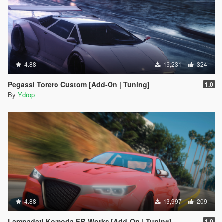
4.88
16,231
324
Pegassi Torero Custom [Add-On | Tuning]
1.0
By
Ydrop
4.88
13,997
209
Lampadati Komoda FR-Works [Add-On | Tuning]
1.0