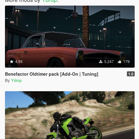
4.95
5,247
179
Benefactor Oldtimer pack [Add-On | Tuning]
1.0
By
Ydrop