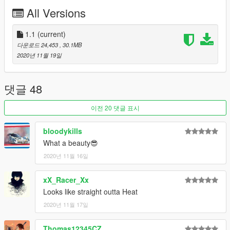
All Versions
1.1
(current)
다운로드 24,453
, 30.1MB
2020년 11월 19일
댓글 48
이전 20 댓글 표시
bloodykills
What a beauty😎
2020년 11월 16일
xX_Racer_Xx
Looks like straight outta Heat
2020년 11월 17일
Thomas12345CZ