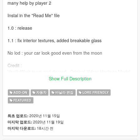
many help by player 2
Instal in the "Read Me" file
1.0 : release
1.1 : fix interior textures, added breakable glass
No lod : your car look good even from the moon
Credit :
VanillaWork team and discord : Original Vulcar Hachura Model
and all the livery
Show Full Description
All the YDROP fiveM server/discord for feedback and test
Khyzyl Saleem : BodyKit design "inspiration"
ADD-ON
자동차
바닐라 편집
LORE FRIENDLY
Sushi, Rayvenrock, LewdVader : Screenshot
FEATURED
enjoy, and remember to respect driving restriction in your
contry
2020년 11월 15일
최초 업로드:
2020년 11월 19일
마지막 업로드:
18시간 전
마지막 다운로드: