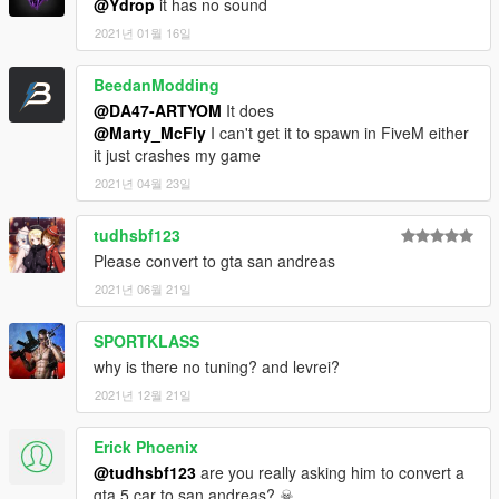
@Ydrop
it has no sound
2021년 01월 16일
BeedanModding
@DA47-ARTYOM
It does
@Marty_McFly
I can't get it to spawn in FiveM either
it just crashes my game
2021년 04월 23일
tudhsbf123
Please convert to gta san andreas
2021년 06월 21일
SPORTKLASS
why is there no tuning? and levrei?
2021년 12월 21일
Erick Phoenix
@tudhsbf123
are you really asking him to convert a
gta 5 car to san andreas? ☠