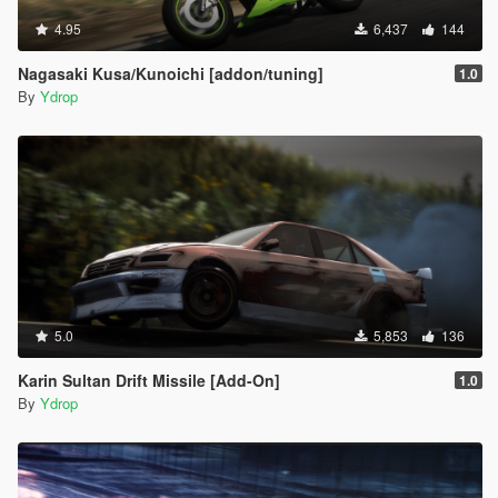
4.95
6,437
144
Nagasaki Kusa/Kunoichi [addon/tuning]
1.0
By
Ydrop
5.0
5,853
136
Karin Sultan Drift Missile [Add-On]
1.0
By
Ydrop