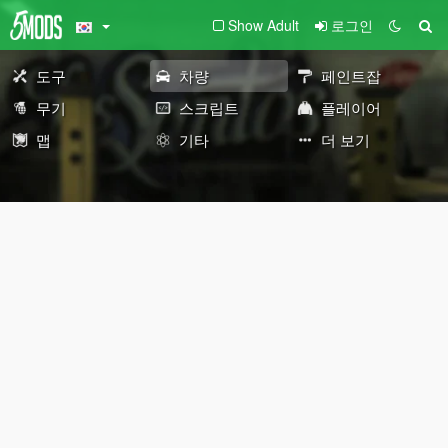
Show Adult
로그인
도구
차량
페인트잡
무기
스크립트
플레이어
맵
기타
더 보기