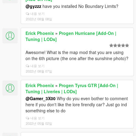
@gyzzz
have you installed No Boundary Limits?
내용 보기
2022년 08월 08일
Erick Phoenix
»
Progen Hurricane [Add-On |
Tuning | LODs]
Awesome! What is the map mod that you are using
on the 6th picture (the one after the sunshine photo)?
내용 보기
2022년 08월 07일
Erick Phoenix
»
Progen Tyrus GTR [Add-On |
Tuning | Liveries | LODs]
@Gamer_3X00
Why do you even bother to comment
here if you don't like the lore firendly car? Just go ind
something else to do
내용 보기
2022년 05월 02일