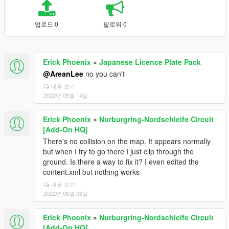
업로드 0
팔로워 0
Erick Phoenix
»
Japanese Licence Plate Pack
@AreanLee
no you can't
내용 보기
2022년 08월 14일
Erick Phoenix
»
Nurburgring-Nordschleife Circuit
[Add-On HQ]
There's no collision on the map. It appears normally
but when I try to go there I just clip through the
ground. Is there a way to fix it? I even edited the
content.xml but nothing works
내용 보기
2022년 08월 08일
Erick Phoenix
»
Nurburgring-Nordschleife Circuit
[Add-On HQ]