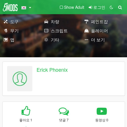
Show Adult
로그인
도구
차량
페인트잡
무기
스크립트
플레이어
맵
기타
더 보기
Erick Phoenix
좋아요 1
댓글 7
동영상 0