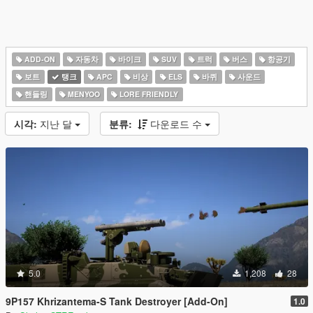
ADD-ON
자동차
바이크
SUV
트럭
버스
항공기
보트
탱크
APC
비상
ELS
바퀴
사운드
핸들링
MENYOO
LORE FRIENDLY
시각:
지난 달
분류:
다운로드 수
5.0
1,208
28
9P157 Khrizantema-S Tank Destroyer [Add-On]
1.0