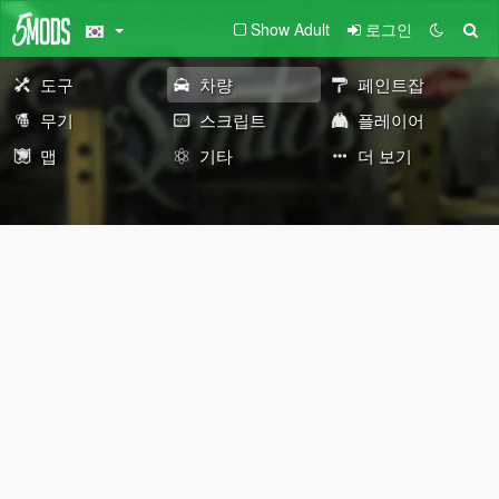
Show Adult
로그인
도구
차량
페인트잡
무기
스크립트
플레이어
맵
기타
더 보기