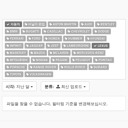
자동차
바닐라 편집
ASTON MARTIN
AUDI
BENTLEY
BMW
BUGATTI
CADILLAC
CHEVROLET
DODGE
FERRARI
FORD
HONDA
HUMMER
HYUNDAI
INFINITI
JAGUAR
JEEP
LAMBORGHINI
LEXUS
MASERATI
MAZDA
MCLAREN
MERCEDES-BENZ
MITSUBISHI
NISSAN
PAGANI
PEUGEOT
PONTIAC
PORSCHE
RANGE ROVER
ROLLS ROYCE
SUBARU
TOYOTA
VOLKSWAGEN
시각:
지난 달
분류:
최신 업로드
파일을 찾을 수 없습니다, 필터링 기준을 변경해보십시오.