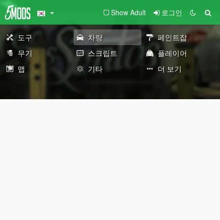
Show Adult
로그인
도구
차량
페인트잡
무기
스크립트
플레이어
맵
기타
더 보기