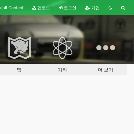
dult
Content
업로드
로그인
가입
맵
기타
더 보기