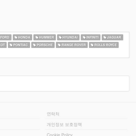
FORD
HONDA
HUMMER
HYUNDAI
INFINITI
JAGUAR
EOT
PONTIAC
PORSCHE
RANGE ROVER
ROLLS ROYCE
연락처
개인정보 보호정책
Cookie Policy