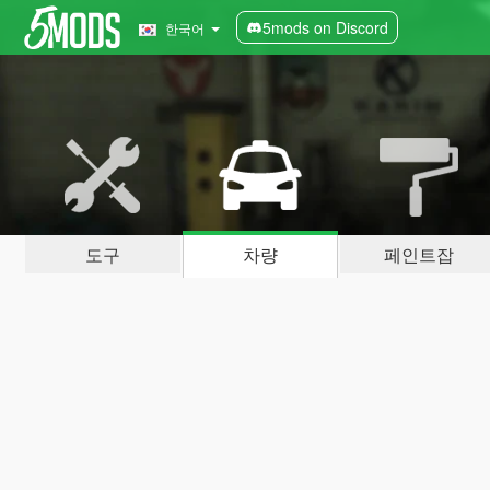
5mods on Discord
한국어
도구
차량
페인트잡