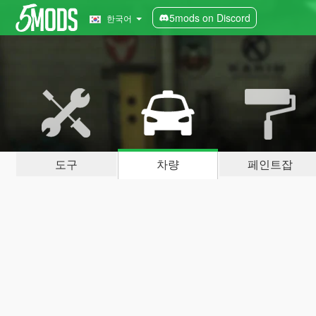
5mods on Discord
한국어
도구
차량
페인트잡