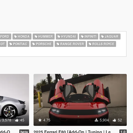
FORD
HONDA
HUMMER
HYUNDAI
INFINITI
JAGUAR
EOT
PONTIAC
PORSCHE
RANGE ROVER
ROLLS ROYCE
3,578
45
4.75
5,904
52
| Extras]
2025 Ferrari F80 [Add-On | Tuning | Legacy | Enhanced]
beta
1.0