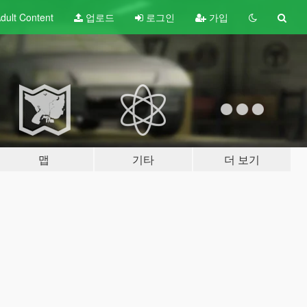
dult
Content
업로드
로그인
가입
맵
기타
더 보기