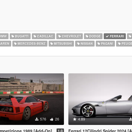
BMW
BUGATTI
CADILLAC
CHEVROLET
DODGE
FERRARI
AREN
MERCEDES-BENZ
MITSUBISHI
NISSAN
PAGANI
PEUG
576
26
4.89
ompetizione 1989 [Add-On]
Ferrari 12Cilindri Spider 2024 [Add-On | Template 
1.0