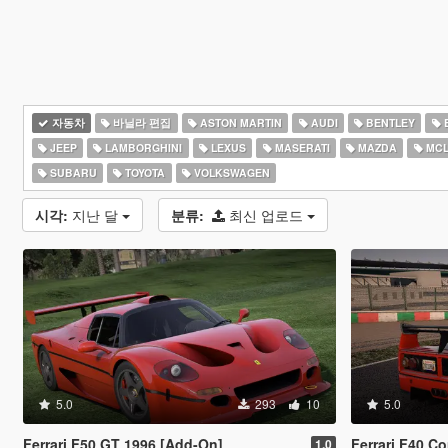
자동차
바닐라 편집
ASTON MARTIN
AUDI
BENTLEY
JEEP
LAMBORGHINI
LEXUS
MASERATI
MAZDA
MCL
SUBARU
TOYOTA
VOLKSWAGEN
시각:
지난 달
분류:
최신 업로드
5.0
293
10
5.0
Ferrari F50 GT 1996 [Add-On]
Ferrari F40 C
1.0