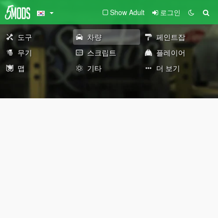
Show Adult
로그인
도구
차량
페인트잡
무기
스크립트
플레이어
맵
기타
더 보기