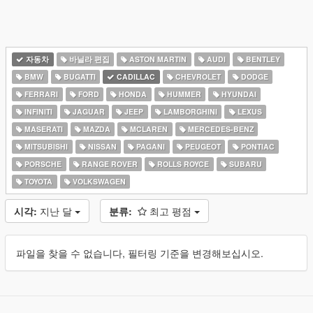
자동차
바닐라 편집
ASTON MARTIN
AUDI
BENTLEY
BMW
BUGATTI
CADILLAC
CHEVROLET
DODGE
FERRARI
FORD
HONDA
HUMMER
HYUNDAI
INFINITI
JAGUAR
JEEP
LAMBORGHINI
LEXUS
MASERATI
MAZDA
MCLAREN
MERCEDES-BENZ
MITSUBISHI
NISSAN
PAGANI
PEUGEOT
PONTIAC
PORSCHE
RANGE ROVER
ROLLS ROYCE
SUBARU
TOYOTA
VOLKSWAGEN
시각:
지난 달
분류:
최고 평점
파일을 찾을 수 없습니다, 필터링 기준을 변경해보십시오.