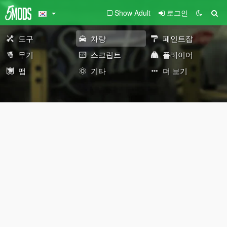
Show Adult
로그인
도구
차량
페인트잡
무기
스크립트
플레이어
맵
기타
더 보기