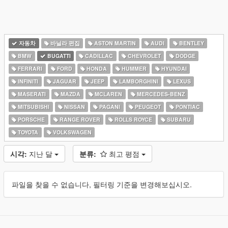
자동차
바닐라 편집
ASTON MARTIN
AUDI
BENTLEY
BMW
BUGATTI
CADILLAC
CHEVROLET
DODGE
FERRARI
FORD
HONDA
HUMMER
HYUNDAI
INFINITI
JAGUAR
JEEP
LAMBORGHINI
LEXUS
MASERATI
MAZDA
MCLAREN
MERCEDES-BENZ
MITSUBISHI
NISSAN
PAGANI
PEUGEOT
PONTIAC
PORSCHE
RANGE ROVER
ROLLS ROYCE
SUBARU
TOYOTA
VOLKSWAGEN
시각:
지난 달
분류:
최고 평점
파일을 찾을 수 없습니다, 필터링 기준을 변경해보십시오.