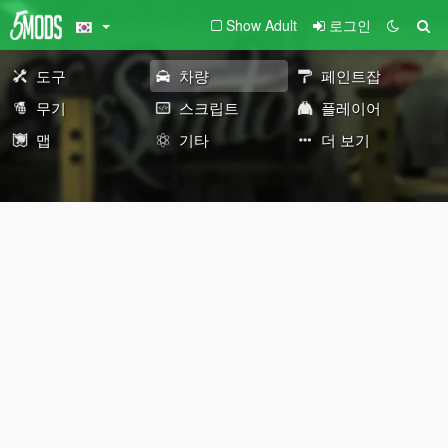
Show Adult
로그인
도구
차량
페인트잡
무기
스크립트
플레이어
맵
기타
더 보기