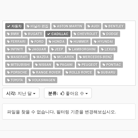
자동차
바닐라 편집
ASTON MARTIN
AUDI
BENTLEY
BMW
BUGATTI
CADILLAC
CHEVROLET
DODGE
FERRARI
FORD
HONDA
HUMMER
HYUNDAI
INFINITI
JAGUAR
JEEP
LAMBORGHINI
LEXUS
MASERATI
MAZDA
MCLAREN
MERCEDES-BENZ
MITSUBISHI
NISSAN
PAGANI
PEUGEOT
PONTIAC
PORSCHE
RANGE ROVER
ROLLS ROYCE
SUBARU
TOYOTA
VOLKSWAGEN
시각:
지난 달
분류:
좋아요 수
파일을 찾을 수 없습니다, 필터링 기준을 변경해보십시오.