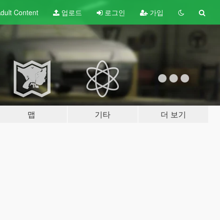
dult
Content
업로드
로그인
가입
맵
기타
더 보기