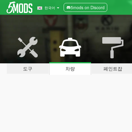
5mods on Discord
한국어
도구
차량
페인트잡