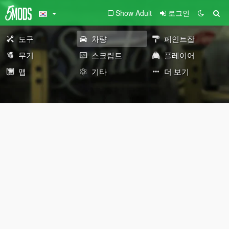
Show Adult
로그인
도구
차량
페인트잡
무기
스크립트
플레이어
맵
기타
더 보기