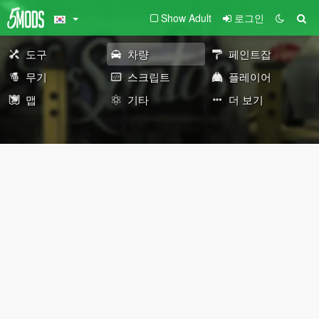
Show Adult
로그인
도구
차량
페인트잡
무기
스크립트
플레이어
맵
기타
더 보기