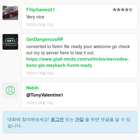
FilipGamez21
Very nice
2023년 09월 15일
GetDangerousRP
converted to fivem file ready your welcome go check
out my rp server here to test it out.
https://www.gta5-mods.com/vehicles/mercedes-
benz-gls-maybach-fivem-ready
2024년 09월 04일
Nabih
@TonyValentine1
2025년 09월 15일
대화에 참여해보세요!
로그인
또는
가입
을 하면 댓글을 달 수 있
습니다.