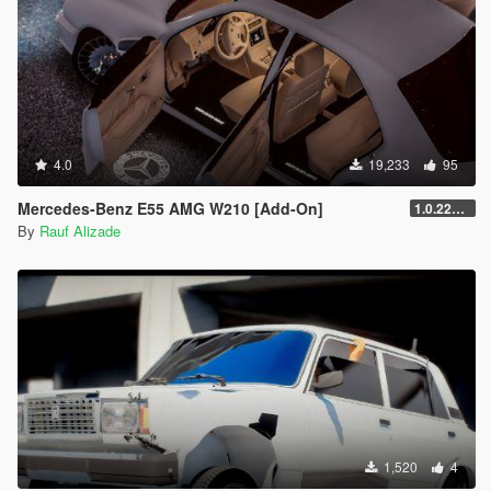
4.0
19,233
95
Mercedes-Benz E55 AMG W210 [Add-On]
1.0.2245.0
By
Rauf Alizade
1,520
4