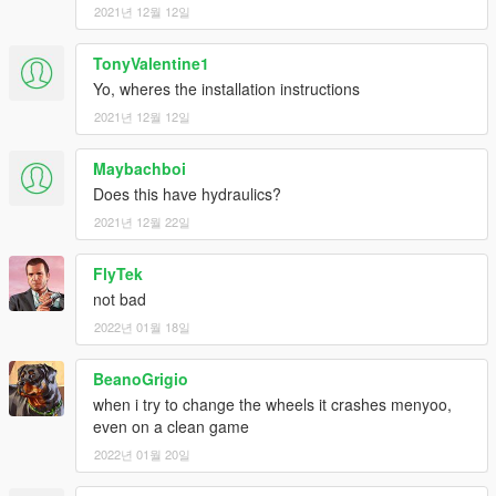
2021년 12월 12일
TonyValentine1
Yo, wheres the installation instructions
2021년 12월 12일
Maybachboi
Does this have hydraulics?
2021년 12월 22일
FlyTek
not bad
2022년 01월 18일
BeanoGrigio
when i try to change the wheels it crashes menyoo,
even on a clean game
2022년 01월 20일