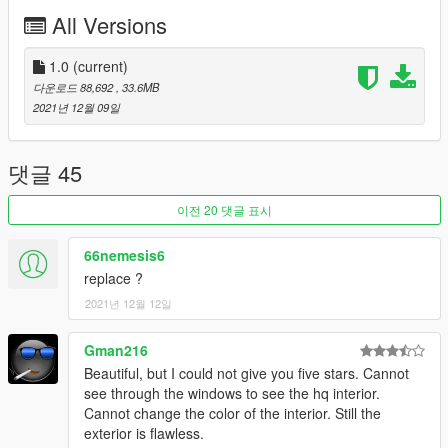
All Versions
1.0
(current)
다운로드 88,692
, 33.6MB
2021년 12월 09일
댓글 45
이전 20 댓글 표시
66nemesis6
replace ?
2021년 12월 12일
Gman216
Beautiful, but I could not give you five stars. Cannot
see through the windows to see the hq interior.
Cannot change the color of the interior. Still the
exterior is flawless.