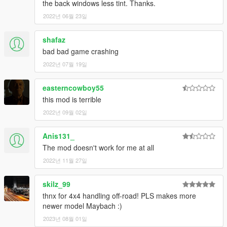
the back windows less tint. Thanks.
2022년 06월 23일
shafaz
bad bad game crashing
2022년 07월 19일
easterncowboy55
this mod is terrible
2022년 09월 02일
Anis131_
The mod doesn't work for me at all
2022년 11월 27일
skilz_99
thnx for 4x4 handling off-road! PLS makes more
newer model Maybach :)
2023년 08월 01일