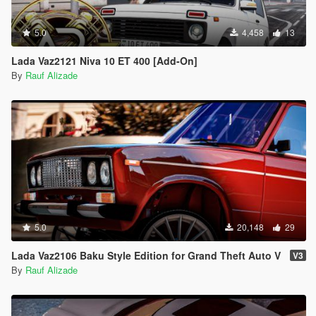
5.0
4,458
13
Lada Vaz2121 Niva 10 ET 400 [Add-On]
By
Rauf Alizade
5.0
20,148
29
Lada Vaz2106 Baku Style Edition for Grand Theft Auto V
V3
By
Rauf Alizade