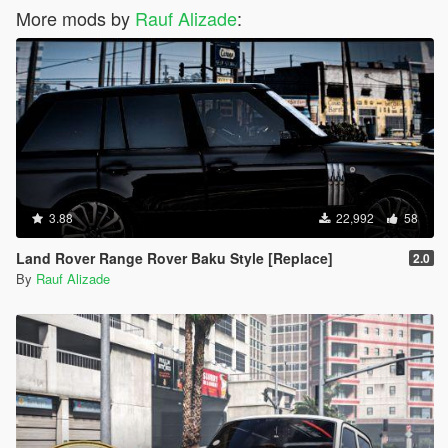
More mods by
Rauf Alizade
:
3.88
22,992
58
Land Rover Range Rover Baku Style [Replace]
2.0
By
Rauf Alizade