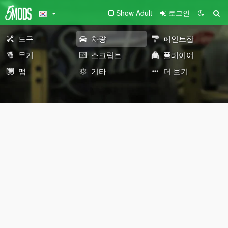
Show Adult
로그인
도구
차량
페인트잡
무기
스크립트
플레이어
맵
기타
더 보기