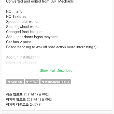
Converted and edited from: AR_Mechanic
HQ İnterior
HQ Textures
Speedometer works
Steeringwheel works
Changed front bumper
Add under doors logos maybach
Car has 2 paint
Edited handling to 4x4 off road action more interesting :))
Add-On installation!!!
name:mercedesgls
Show Full Description
Have a fun )))
ADD-ON
자동차
MERCEDES-BENZ
2021년 12월 09일
최초 업로드:
2021년 12월 09일
마지막 업로드:
2시간 전
마지막 다운로드: