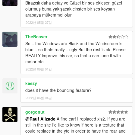
Birazcık daha detay ve Güzel bir ses eklesen güzel
olurmuş buna yakışacak cinsten bir ses koysan
arabaya mükemmel olur
2022년 05월 27일
TheBeaver
So... the Windows are Black and the Windscreen is
blue... so thats really... ugly But the rest is ok. Please
REALLY improve this car, so that u can tune it with
motor etc.
2022년 06월 01일
keezy
does it have the bouncing feature?
2022년 06월 04일
gorgonut
@Rauf Alizade
A fine car! I replaced xls2. If you are
still in the site I'd like to know if here is a texture that I
could replace in the ytd in order to have the rear and