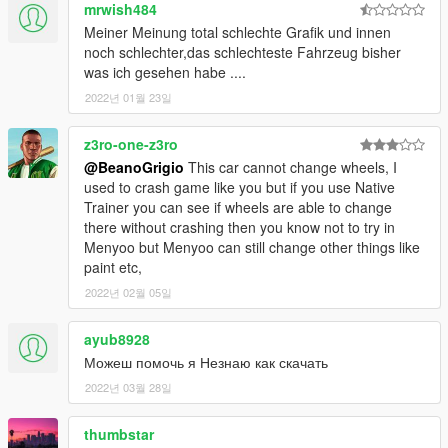
mrwish484
Meiner Meinung total schlechte Grafik und innen
noch schlechter,das schlechteste Fahrzeug bisher
was ich gesehen habe ....
2022년 01월 23일
z3ro-one-z3ro
@BeanoGrigio
This car cannot change wheels, I
used to crash game like you but if you use Native
Trainer you can see if wheels are able to change
there without crashing then you know not to try in
Menyoo but Menyoo can still change other things like
paint etc,
2022년 02월 05일
ayub8928
Можеш помочь я Незнаю как скачать
2022년 03월 28일
thumbstar