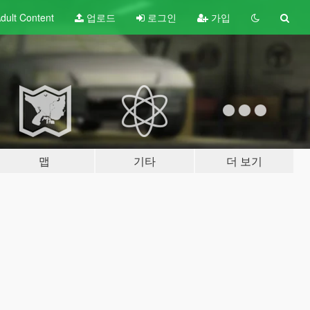
dult
Content
업로드
로그인
가입
맵
기타
더 보기