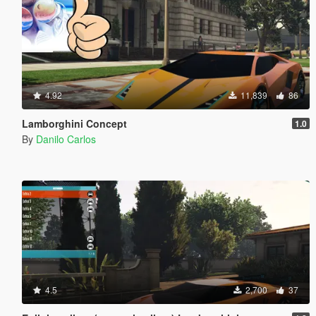
4.92
11,839
86
Lamborghini Concept
1.0
By
Danilo Carlos
4.5
2,700
37