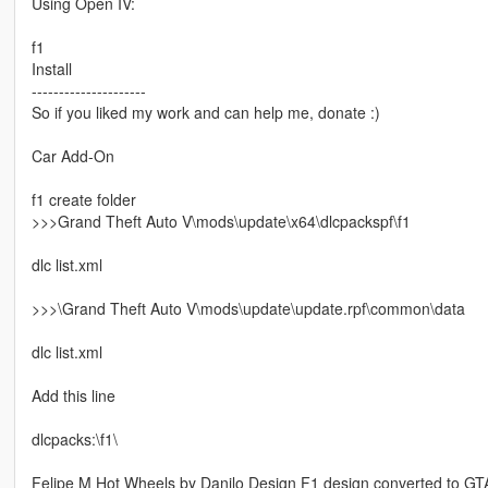
Using Open IV:
f1
Install
---------------------
So if you liked my work and can help me, donate :)
Car Add-On
f1 create folder
>>>Grand Theft Auto V\mods\update\x64\dlcpackspf\f1
dlc list.xml
>>>\Grand Theft Auto V\mods\update\update.rpf\common\data
dlc list.xml
Add this line
dlcpacks:\f1\
Felipe M Hot Wheels by Danilo Design F1 design converted to GT