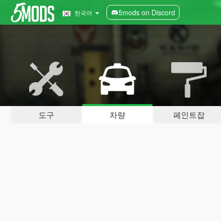
5mods on Discord
한국어
도구
차량
페인트잡