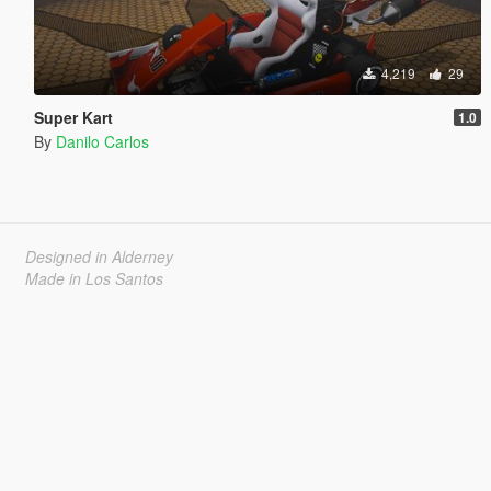
4,219
29
Super Kart
1.0
By
Danilo Carlos
Designed in Alderney
Made in Los Santos