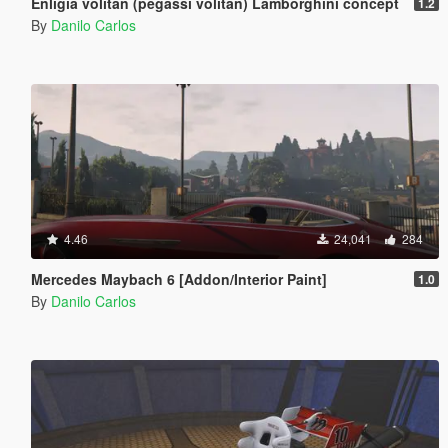
Enligia volitan (pegassi volitan) Lamborghini concept
1.2
By
Danilo Carlos
4.46
24,041
284
Mercedes Maybach 6 [Addon/Interior Paint]
1.0
By
Danilo Carlos