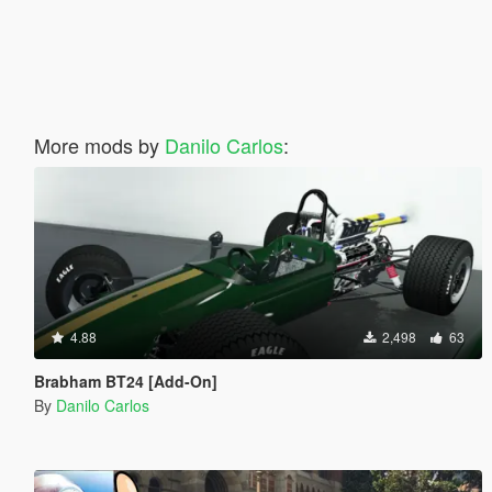
More mods by
Danilo Carlos
:
4.88
2,498
63
Brabham BT24 [Add-On]
By
Danilo Carlos