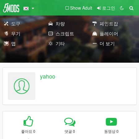
Show Adult
로그인
도구
차량
페인트잡
무기
스크립트
플레이어
맵
기타
더 보기
yahoo
좋아요 0
댓글 0
동영상 0