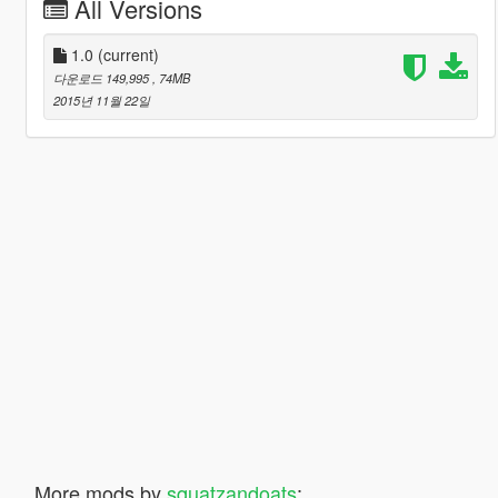
All Versions
1.0
(current)
다운로드 149,995
, 74MB
2015년 11월 22일
More mods by
squatzandoats
: