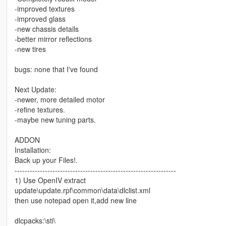
-improved textures
-improved glass
-new chassis details
-better mirror reflections
-new tires
bugs: none that I've found
Next Update:
-newer, more detailed motor
-refine textures.
-maybe new tuning parts.
ADDON
Installation:
Back up your Files!.
----------------------------------------------------------------
1) Use OpenIV extract
update\update.rpf\common\data\dlclist.xml
then use notepad open it,add new line
dlcpacks:\sti\