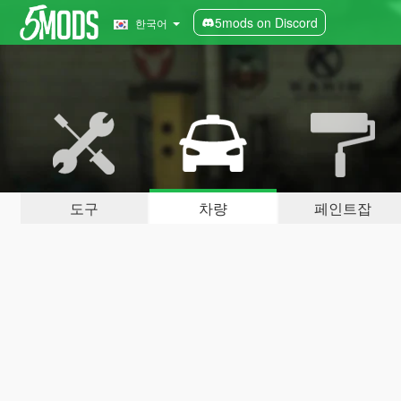
5mods on Discord
한국어
도구
차량
페인트잡