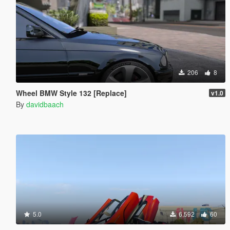
206
8
Wheel BMW Style 132 [Replace]
v1.0
By
davidbaach
5.0
6,592
60