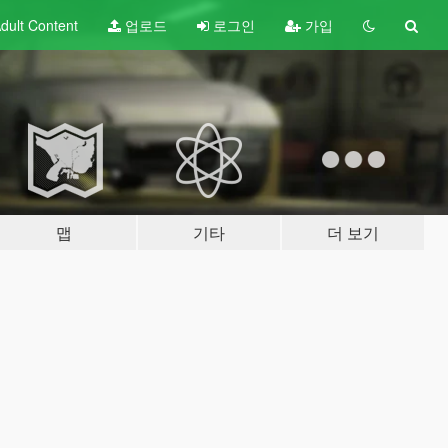
dult
Content
업로드
로그인
가입
맵
기타
더 보기