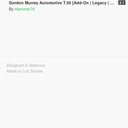
Gordon Murray Automotive T.50 [Add-On | Legacy | Enhanced]
2.1
By
Hammer76
Designed in Alderney
Made in Los Santos