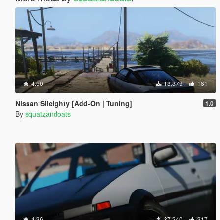
4.56
13,379
181
Nissan Sileighty [Add-On | Tuning]
1.0
By
squatzandoats
4.36
37,240
317