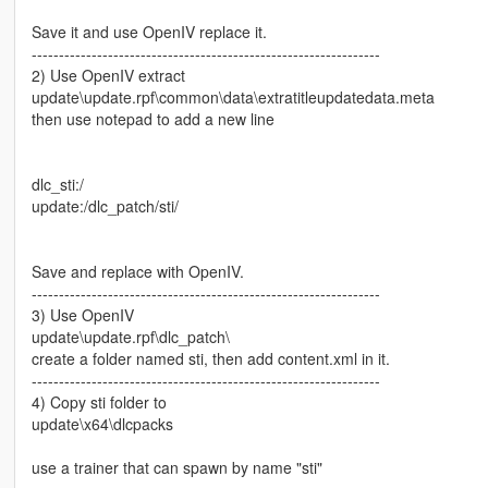
Save it and use OpenIV replace it.
----------------------------------------------------------------
2) Use OpenIV extract
update\update.rpf\common\data\extratitleupdatedata.meta
then use notepad to add a new line
dlc_sti:/
update:/dlc_patch/sti/
Save and replace with OpenIV.
----------------------------------------------------------------
3) Use OpenIV
update\update.rpf\dlc_patch\
create a folder named sti, then add content.xml in it.
----------------------------------------------------------------
4) Copy sti folder to
update\x64\dlcpacks
use a trainer that can spawn by name "sti"