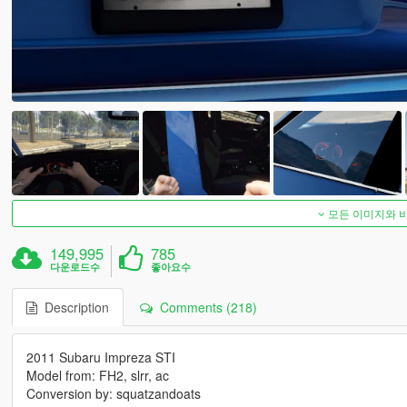
모든 이미지와 
149,995
785
다운로드수
좋아요수
Description
Comments (218)
2011 Subaru Impreza STI
Model from: FH2, slrr, ac
Conversion by: squatzandoats