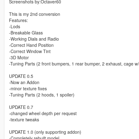
Screenshots by:Octaver60
This is my 2nd conversion
Features:
-Lods
-Breakable Glass
-Working Dials and Radio
-Correct Hand Position
-Correct Window Tint
-3D Motor
-Tuning Parts (2 front bumpers, 1 rear bumper, 2 exhaust, cage w/ 
UPDATE 0.5
-Now an Addon
-minor texture fixes
-Tuning Parts (2 hoods, 1 spoiler)
UPDATE 0.7
-changed wheel depth per request
-texture tweaks
UPDATE 1.0 (only supporting addon)
-Completely rebuilt model