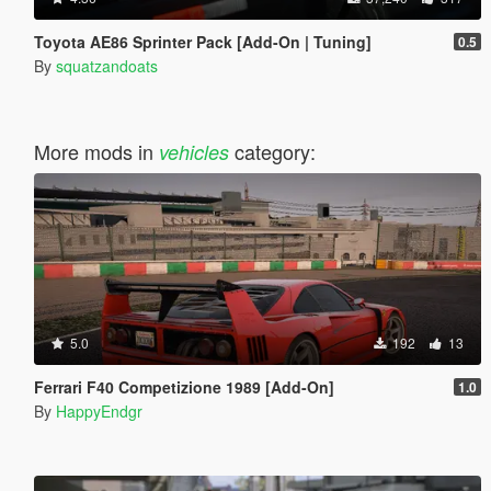
Toyota AE86 Sprinter Pack [Add-On | Tuning]
0.5
By
squatzandoats
More mods in
category:
vehicles
5.0
192
13
Ferrari F40 Competizione 1989 [Add-On]
1.0
By
HappyEndgr