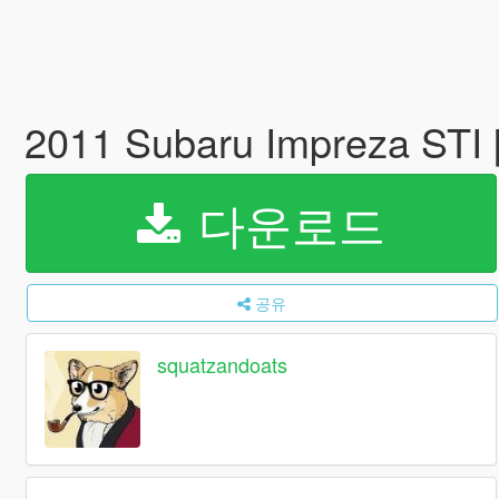
2011 Subaru Impreza STI 
다운로드
공유
squatzandoats