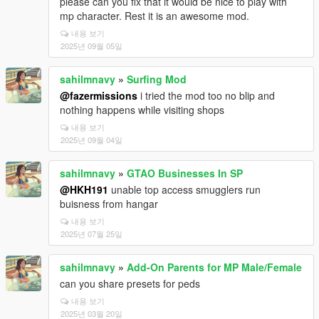
please can you fix that it would be nice to play with
mp character. Rest it is an awesome mod.
내용 보기
2025년 09월 05일
sahilmnavy
»
Surfing Mod
@fazermissions
i tried the mod too no blip and
nothing happens while visiting shops
내용 보기
2025년 09월 04일
sahilmnavy
»
GTAO Businesses In SP
@HKH191
unable top access smugglers run
buisness from hangar
내용 보기
2025년 07월 25일
sahilmnavy
»
Add-On Parents for MP Male/Female
can you share presets for peds
내용 보기
2025년 03월 20일