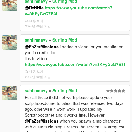
sahilmnavy
»
Surfing Mod
@ReNNie
https://www.youtube.com/watch?
v=8KFyGzG7B3I
내용 보기
2025년 09월 05일
sahilmnavy
»
Surfing Mod
@FaZerMissions
i added a video for you mentioned
you in credits too :
link to video
https://www.youtube.com/watch?v=8KFyGzG7B3I
내용 보기
2025년 09월 05일
sahilmnavy
»
Surfing Mod
For all those it did not work please update your
scripthookdotnet to latest that was released two days
ago, otherwise it wont work. I updated my
Scripthoodotnet and it works fine. However
@FaZerMissions
when you spawn a mp character
with custom clothing it resets the screen it is arequest