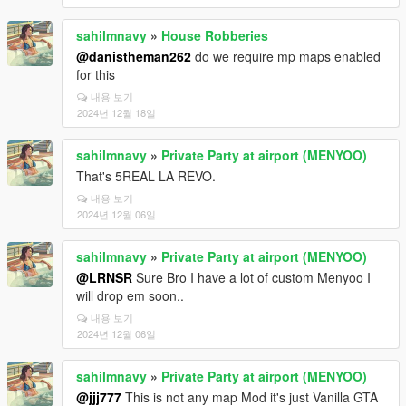
sahilmnavy
»
House Robberies
@danistheman262
do we require mp maps enabled
for this
내용 보기
2024년 12월 18일
sahilmnavy
»
Private Party at airport (MENYOO)
That's 5REAL LA REVO.
내용 보기
2024년 12월 06일
sahilmnavy
»
Private Party at airport (MENYOO)
@LRNSR
Sure Bro I have a lot of custom Menyoo I
will drop em soon..
내용 보기
2024년 12월 06일
sahilmnavy
»
Private Party at airport (MENYOO)
@jjj777
This is not any map Mod it's just Vanilla GTA