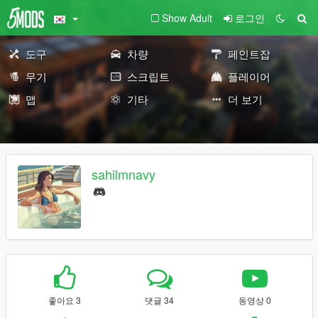
Show Adult
로그인
도구
차량
페인트잡
무기
스크립트
플레이어
맵
기타
더 보기
sahilmnavy
좋아요 3
댓글 34
동영상 0