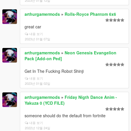
2023년 01월 12일
arthurgamermods
»
Rolls-Royce Phantom 6x6
great car
내용 보기
2023년 01월 07일
arthurgamermods
»
Neon Genesis Evangelion
Pack [Add-on Ped]
Get In The Fucking Robot Shinji
내용 보기
2023년 01월 02일
arthurgamermods
»
Friday Nigth Dance Anim -
Yakuza 0 (YCD FILE)
someone should do the default from fortnite
내용 보기
2022년 12월 24일