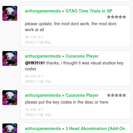
arthurgamermods
»
GTAO Time Trials in SP
please update, the mod dont work, the mod dont
work at all
내용 보기
2022년 11월 26일
arthurgamermods
»
Cutscene Player
@HKH191
thanks, i thought it was visual studios key
codes
내용 보기
2022년 11월 13일
arthurgamermods
»
Cutscene Player
please put the key codes in the desc or here
내용 보기
2022년 11월 12일
arthurgamermods
»
3 Head Abomination [Add-On