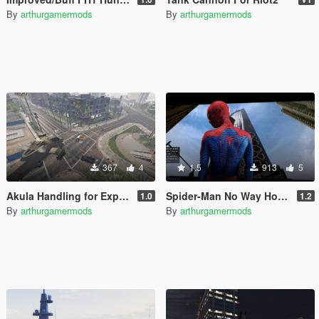
By
arthurgamermods
By
arthurgamermods
367
4
1.5
913
5
Akula Handling for Explosives/Missiles
Spider-Man No Way Home Loading Screen
1.0
1.2
By
arthurgamermods
By
arthurgamermods