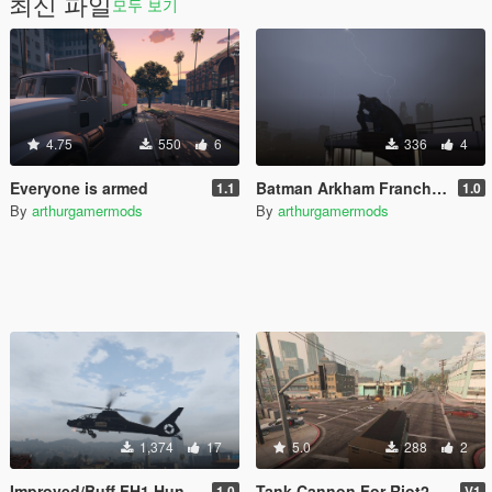
최신 파일
모두 보기
4.75
550
6
336
4
Everyone is armed
Batman Arkham Franchise Props Pack [Add-On]
1.1
1.0
By
arthurgamermods
By
arthurgamermods
1,374
17
5.0
288
2
Improved/Buff FH1 Hunter [Add-On]
Tank Cannon For Riot2
1.0
V1