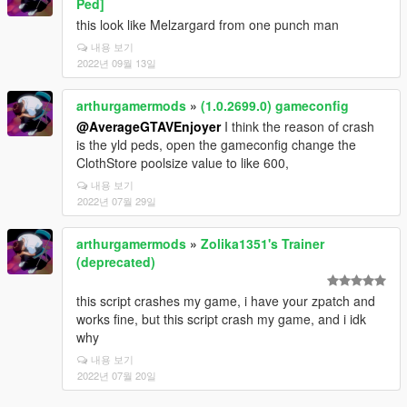
Ped]
this look like Melzargard from one punch man
내용 보기
2022년 09월 13일
arthurgamermods
»
(1.0.2699.0) gameconfig
@AverageGTAVEnjoyer
I think the reason of crash
is the yld peds, open the gameconfig change the
ClothStore poolsize value to like 600,
내용 보기
2022년 07월 29일
arthurgamermods
»
Zolika1351's Trainer
(deprecated)
this script crashes my game, i have your zpatch and
works fine, but this script crash my game, and i idk
why
내용 보기
2022년 07월 20일