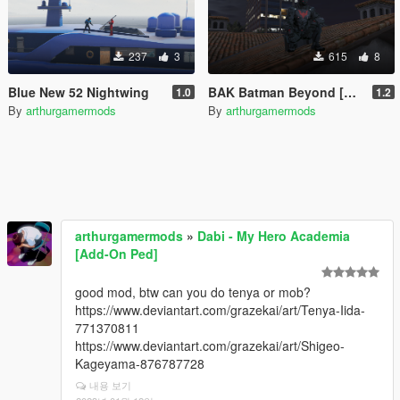
237
3
615
8
Blue New 52 Nightwing
BAK Batman Beyond [Retexture]
1.0
1.2
By
arthurgamermods
By
arthurgamermods
arthurgamermods
»
Dabi - My Hero Academia
[Add-On Ped]
good mod, btw can you do tenya or mob?
https://www.deviantart.com/grazekai/art/Tenya-Iida-
771370811
https://www.deviantart.com/grazekai/art/Shigeo-
Kageyama-876787728
내용 보기