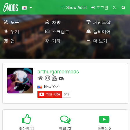
Show Adult
로그인
도구
차량
페인트잡
무기
스크립트
플레이어
맵
기타
더 보기
arthurgamermods
New York.
좋아요 11
댓글 73
동영상 5