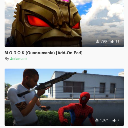
796
11
M.O.D.O.K (Quantumania) [Add-On Ped]
By
Jerlamarel
1,071
7