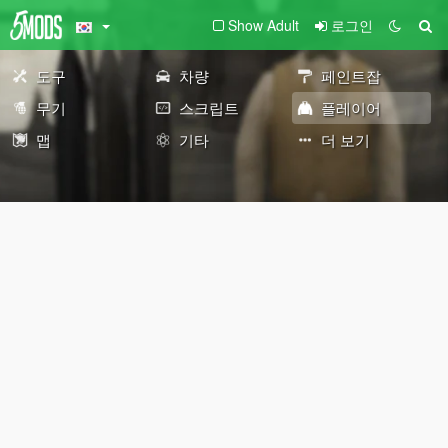
Show Adult
로그인
도구
차량
페인트잡
무기
스크립트
플레이어
맵
기타
더 보기