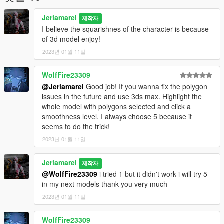
Jerlamarel
제작자
I believe the squarishnes of the character is because
of 3d model enjoy!
2023년 01월 11일
WolfFire23309
@Jerlamarel
Good job! If you wanna fix the polygon
issues in the future and use 3ds max. Highlight the
whole model with polygons selected and click a
smoothness level. I always choose 5 because it
seems to do the trick!
2023년 01월 11일
Jerlamarel
제작자
@WolfFire23309
i tried 1 but it didn't work i will try 5
in my next models thank you very much
2023년 01월 11일
WolfFire23309