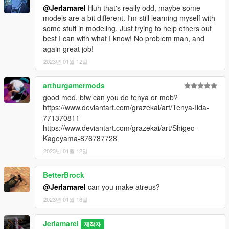
@Jerlamarel
Huh that's really odd, maybe some
models are a bit different. I'm still learning myself with
some stuff in modeling. Just trying to help others out
best I can with what I know! No problem man, and
again great job!
2023년 01월 12일
arthurgamermods
good mod, btw can you do tenya or mob?
https://www.deviantart.com/grazekai/art/Tenya-Iida-
771370811
https://www.deviantart.com/grazekai/art/Shigeo-
Kageyama-876787728
2023년 01월 12일
BetterBrock
@Jerlamarel
can you make atreus?
2023년 01월 16일
Jerlamarel
제작자