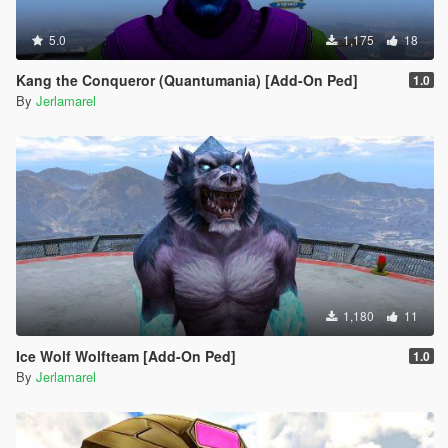
5.0
1,175
18
Kang the Conqueror (Quantumania) [Add-On Ped]
1.0
By
Jerlamarel
1,180
11
Ice Wolf Wolfteam [Add-On Ped]
1.0
By
Jerlamarel