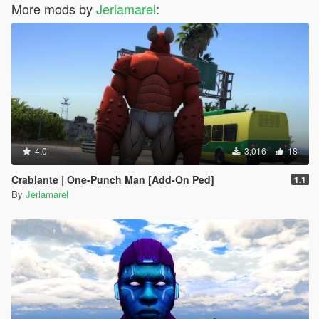
More mods by
Jerlamarel
:
4.0
3,016
18
Crablante | One-Punch Man [Add-On Ped]
1.1
By
Jerlamarel