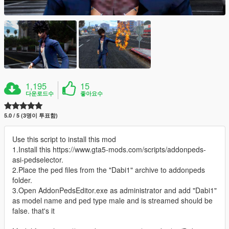
1,195
15
다운로드수
좋아요수
5.0 / 5 (3명이 투표함)
Use this script to install this mod
1.Install this https://www.gta5-mods.com/scripts/addonpeds-
asi-pedselector.
2.Place the ped files from the "Dabi1" archive to addonpeds
folder.
3.Open AddonPedsEditor.exe as administrator and add "Dabi1"
as model name and ped type male and is streamed should be
false. that's it