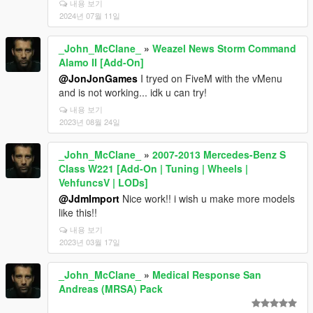
내용 보기
2024년 07월 11일
_John_McClane_
»
Weazel News Storm Command
Alamo II [Add-On]
@JonJonGames
I tryed on FiveM with the vMenu
and is not working... idk u can try!
내용 보기
2023년 08월 24일
_John_McClane_
»
2007-2013 Mercedes-Benz S
Class W221 [Add-On | Tuning | Wheels |
VehfuncsV | LODs]
@JdmImport
Nice work!! i wish u make more models
like this!!
내용 보기
2023년 03월 17일
_John_McClane_
»
Medical Response San
Andreas (MRSA) Pack