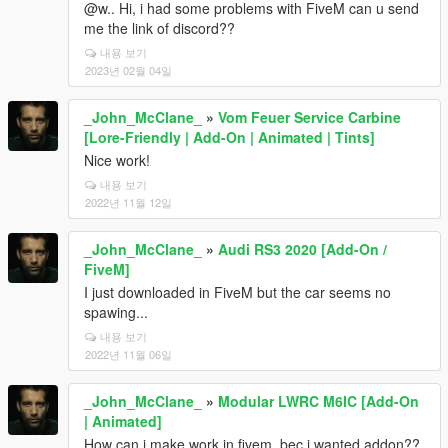
@w.. Hi, i had some problems with FiveM can u send
me the link of discord??
내용 보기
2023년 02월 04일
_John_McClane_
»
Vom Feuer Service Carbine
[Lore-Friendly | Add-On | Animated | Tints]
Nice work!
내용 보기
2022년 11월 12일
_John_McClane_
»
Audi RS3 2020 [Add-On /
FiveM]
I just downloaded in FiveM but the car seems no
spawing...
내용 보기
2022년 11월 06일
_John_McClane_
»
Modular LWRC M6IC [Add-On
| Animated]
How can i make work in fivem, bec i wanted addon??