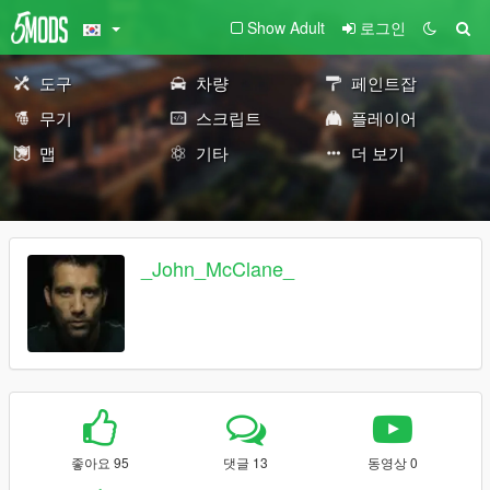
Show Adult
로그인
도구
차량
페인트잡
무기
스크립트
플레이어
맵
기타
더 보기
_John_McClane_
좋아요 95
댓글 13
동영상 0