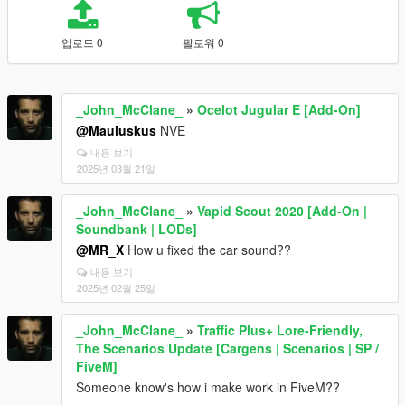
업로드 0
팔로워 0
_John_McClane_
»
Ocelot Jugular E [Add-On]
@Mauluskus
NVE
내용 보기
2025년 03월 21일
_John_McClane_
»
Vapid Scout 2020 [Add-On |
Soundbank | LODs]
@MR_X
How u fixed the car sound??
내용 보기
2025년 02월 25일
_John_McClane_
»
Traffic Plus+ Lore-Friendly,
The Scenarios Update [Cargens | Scenarios | SP /
FiveM]
Someone know's how i make work in FiveM??