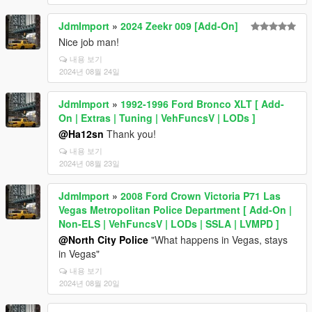
JdmImport
»
2024 Zeekr 009 [Add-On]
Nice job man!
내용 보기
2024년 08월 24일
JdmImport
»
1992-1996 Ford Bronco XLT [ Add-
On | Extras | Tuning | VehFuncsV | LODs ]
@Ha12sn
Thank you!
내용 보기
2024년 08월 23일
JdmImport
»
2008 Ford Crown Victoria P71 Las
Vegas Metropolitan Police Department [ Add-On |
Non-ELS | VehFuncsV | LODs | SSLA | LVMPD ]
@North City Police
"What happens in Vegas, stays
in Vegas"
내용 보기
2024년 08월 20일