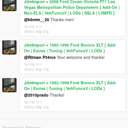
JdmImport
»
2008 Ford Crown Victoria P71 Las
Vegas Metropolitan Police Department [ Add-On |
Non-ELS | VehFuncsV | LODs | SSLA | LVMPD ]
@bbmm__20
Thanks man!
내용 보기
2024년 08월 20일
JdmImport
»
1992-1996 Ford Bronco XLT [ Add-
On | Extras | Tuning | VehFuncsV | LODs ]
@R0man P34rce
Your welcome and thanks!
내용 보기
2024년 08월 17일
JdmImport
»
1992-1996 Ford Bronco XLT [ Add-
On | Extras | Tuning | VehFuncsV | LODs ]
@2010prado
Thanks!
내용 보기
2024년 08월 15일
Designed in Alderney