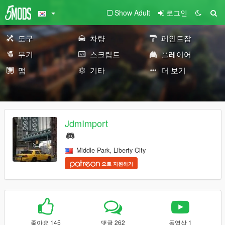
Show Adult
로그인
도구
차량
페인트잡
무기
스크립트
플레이어
맵
기타
더 보기
JdmImport
Middle Park, Liberty City
으로 지원하기
좋아요 145
댓글 262
동영상 1