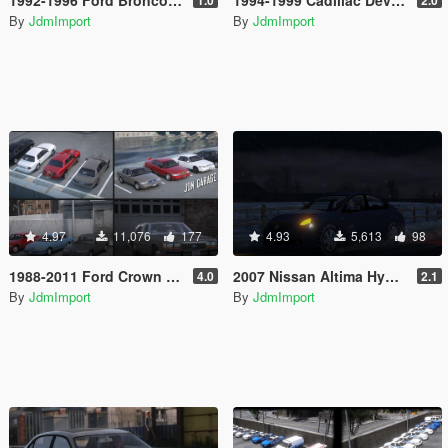
By
JdmImport
By
JdmImport
4.97
11,076
177
4.93
5,613
98
1988-2011 Ford Crown Victoria LTD/LX/PI/LWB [ Add-on | Extras | Tuning | Wheels | VehFuncsV | Lods ]
2007 Nissan Altima Hybrid/3.5 SE Minipack [Add-On / Replace | LODs]
4.0
2.1
By
JdmImport
By
JdmImport