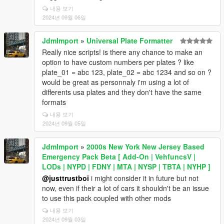
내용 보기
2024년 09월 06일
JdmImport
»
Universal Plate Formatter
Really nice scripts! is there any chance to make an
option to have custom numbers per plates ? like
plate_01 = abc 123, plate_02 = abc 1234 and so on ?
would be great as personnaly i'm using a lot of
differents usa plates and they don't have the same
formats
내용 보기
2024년 09월 05일
JdmImport
»
2000s New York New Jersey Based
Emergency Pack Beta [ Add-On | VehfuncsV |
LODs | NYPD | FDNY | MTA | NYSP | TBTA | NYHP ]
@justtrustboi
i might consider it in future but not
now, even if their a lot of cars it shouldn't be an issue
to use this pack coupled with other mods
내용 보기
2024년 09월 03일