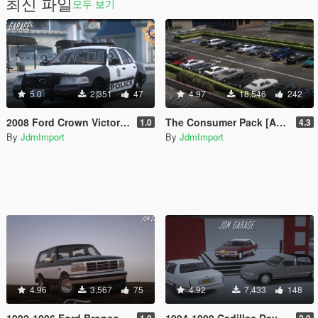
최신 파일
모두 보기
5.0
2,351
47
4.97
18,546
242
2008 Ford Crown Victoria P71 Las Vegas Metropolitan Police Department [ Add-On | Non-ELS | VehFuncsV | LODs | SSLA | LVMPD ]
The Consumer Pack [Add-On | Extras | Tuning | Wheels | VehFuncsV | LODs]
1.0
4.3
By
JdmImport
By
JdmImport
4.96
3,567
75
4.92
7,433
148
1992-1996 Ford Bronco XLT [ Add-On | Extras | Tuning | VehFuncsV | LODs ]
1994-1999 Cadillac Deville Minipack [ Add-On | Extras | Tuning | VehFuncsV | LODs ]
1.0
2.0