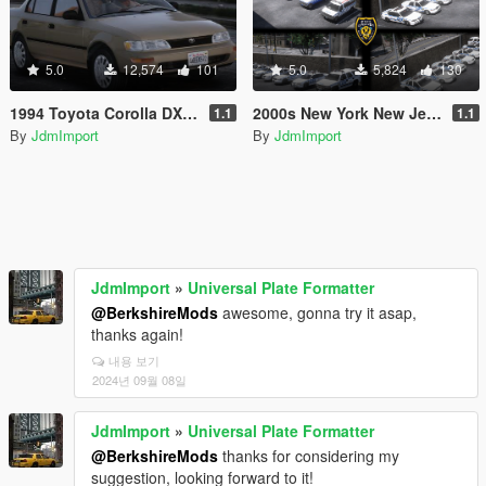
5.0
12,574
101
5.0
5,824
130
1994 Toyota Corolla DX Us-Spec [Add-On | Replace | VehFuncsV | Extras | LODs]
2000s New York New Jersey Based Emergency Pack Beta [ Add-On | VehfuncsV | LODs | NYPD | FDNY | MTA | NYSP | TBTA | NYHP ]
1.1
1.1
By
JdmImport
By
JdmImport
JdmImport
»
Universal Plate Formatter
@BerkshireMods
awesome, gonna try it asap,
thanks again!
내용 보기
2024년 09월 08일
JdmImport
»
Universal Plate Formatter
@BerkshireMods
thanks for considering my
suggestion, looking forward to it!