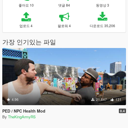
좋아요 10
댓글 84
동영상 3
업로드 4
팔로워 4
다운로드 35,206
가장 인기있는 파일
4.96
21,847
131
PED / NPC Health Mod
0.4
By
TheKingArmyRS