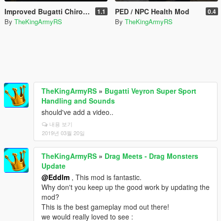
Improved Bugatti Chiron Handling Mod
PED / NPC Health Mod
1.1
0.4
By
TheKingArmyRS
By
TheKingArmyRS
TheKingArmyRS
»
Bugatti Veyron Super Sport
Handling and Sounds
should've add a video..
내용 보기
2019년 03월 20일
TheKingArmyRS
»
Drag Meets - Drag Monsters
Update
@Eddlm
, This mod is fantastic.
Why don't you keep up the good work by updating the
mod?
This is the best gameplay mod out there!
we would really loved to see :