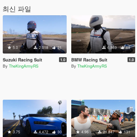
최신 파일
5.0
2,018
21
6,869
69
Suzuki Racing Suit
BMW Racing Suit
1.0
1.0
By
TheKingArmyRS
By
TheKingArmyRS
3.75
4,472
30
4.96
21,847
131