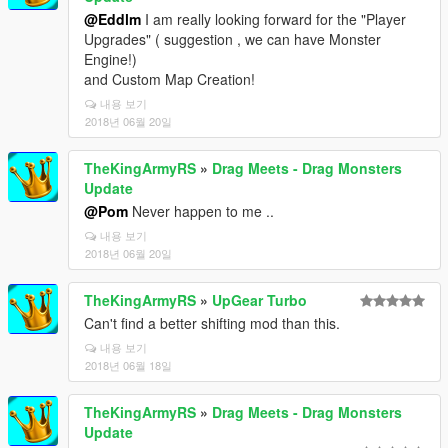
@Eddlm
I am really looking forward for the "Player
Upgrades" ( suggestion , we can have Monster
Engine!)
and Custom Map Creation!
내용 보기
2018년 06월 20일
TheKingArmyRS
»
Drag Meets - Drag Monsters
Update
@Pom
Never happen to me ..
내용 보기
2018년 06월 20일
TheKingArmyRS
»
UpGear Turbo
Can't find a better shifting mod than this.
내용 보기
2018년 06월 18일
TheKingArmyRS
»
Drag Meets - Drag Monsters
Update