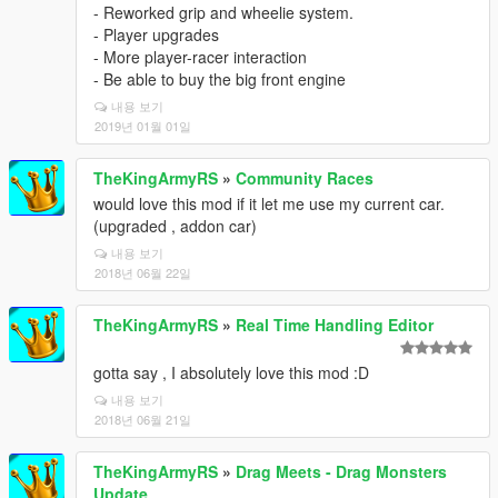
- Reworked grip and wheelie system.
- Player upgrades
- More player-racer interaction
- Be able to buy the big front engine
내용 보기
2019년 01월 01일
TheKingArmyRS
»
Community Races
would love this mod if it let me use my current car.
(upgraded , addon car)
내용 보기
2018년 06월 22일
TheKingArmyRS
»
Real Time Handling Editor
gotta say , I absolutely love this mod :D
내용 보기
2018년 06월 21일
TheKingArmyRS
»
Drag Meets - Drag Monsters
Update