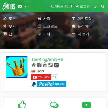
Show Adult
로그인
도구
차량
페인트잡
무기
스크립트
플레이어
맵
기타
더 보기
TheKingArmyRS
Johor
기부하기