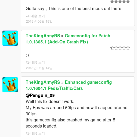
Gotta say , This is one of the best mods out there!
내용 보기
2018년 06월 18일
TheKingArmyRS
»
Gameconfig for Patch
1.0.1365.1 (Add-On Crash Fix)
: (
내용 보기
2018년 06월 14일
TheKingArmyRS
»
Enhanced gameconfig
1.0.1604.1 Peds/Traffic/Cars
@Penguin_09
Well this fix doesn't work.
My Fps was around 60fps and now it capped around
30fps.
this gameconfig also crashed my game after 5
seconds loaded.
내용 보기