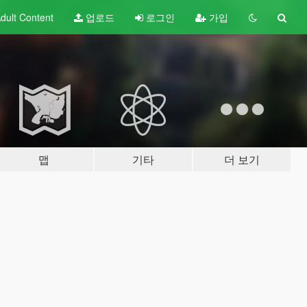
dult
Content
업로드
로그인
가입
맵
기타
더 보기