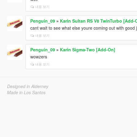
내용 보기
Penguin_09
»
Karin Sultan RS V8 TwinTurbo [Add-O
cant wait to see what else youre coming out with good j
내용 보기
Penguin_09
»
Karin Sigma-Two [Add-On]
wowzers
내용 보기
Designed in Alderney
Made in Los Santos