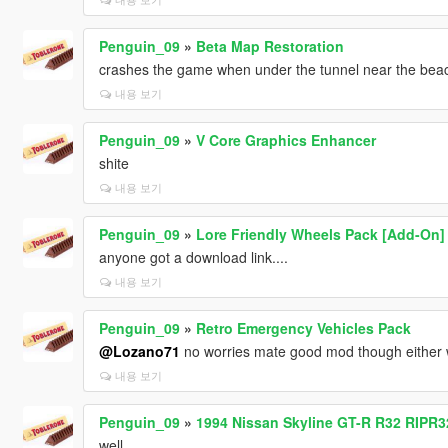
Penguin_09
»
Beta Map Restoration
crashes the game when under the tunnel near the bea
내용 보기
Penguin_09
»
V Core Graphics Enhancer
shite
내용 보기
Penguin_09
»
Lore Friendly Wheels Pack [Add-On]
anyone got a download link....
내용 보기
Penguin_09
»
Retro Emergency Vehicles Pack
@Lozano71
no worries mate good mod though either way,
내용 보기
Penguin_09
»
1994 Nissan Skyline GT-R R32 RIPR3
well