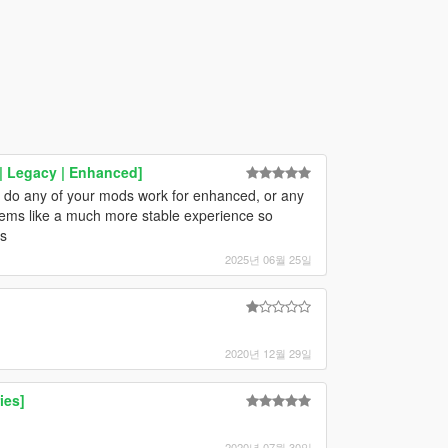
| Legacy | Enhanced]
t do any of your mods work for enhanced, or any
eems like a much more stable experience so
rs
2025년 06월 25일
2020년 12월 29일
ies]
2020년 07월 30일