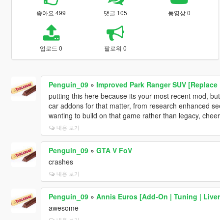
좋아요 499
댓글 105
동영상 0
업로드 0
팔로워 0
Penguin_09
»
Improved Park Ranger SUV [Replace 
putting this here because its your most recent mod, bu
car addons for that matter, from research enhanced s
wanting to build on that game rather than legacy, chee
내용 보기
Penguin_09
»
GTA V FoV
crashes
내용 보기
Penguin_09
»
Annis Euros [Add-On | Tuning | Liver
awesome
내용 보기